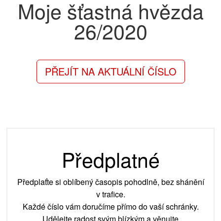
Moje šťastná hvězda
26/2020
PŘEJÍT NA AKTUÁLNÍ ČÍSLO
Předplatné
Předplaťte si oblíbený časopis pohodlně, bez shánění
v trafice.
Každé číslo vám doručíme přímo do vaší schránky.
Udělejte radost svým blízkým a věnujte