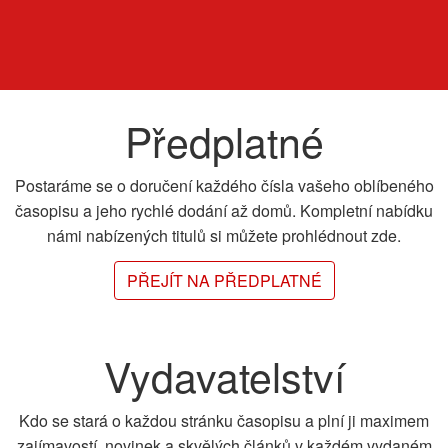
Předplatné
Postaráme se o doručení každého čísla vašeho oblíbeného
časopisu a jeho rychlé dodání až domů. Kompletní nabídku
námi nabízených titulů si můžete prohlédnout zde.
PŘEJÍT NA PŘEDPLATNÉ
Vydavatelství
Kdo se stará o každou stránku časopisu a plní ji maximem
zajímavostí, novinek a skvělých článků v každém vydaném