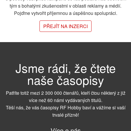
tým s bohatými zkušenostmi v oblasti reklamy a médií.
Pojďme vytvořit příjemnou a úspěšnou spolupráci.
PŘEJÍT NA INZERCI
Jsme rádi, že čtete
naše časopisy
Patříte totiž mezi 2 300 000 čtenářů, kteří čtou některý z již
více než 60 námi vydávaných titulů.
Těší nás, že vás časopisy RF Hobby baví a vážíme si vaší
trvalé přízně!
Více o nás