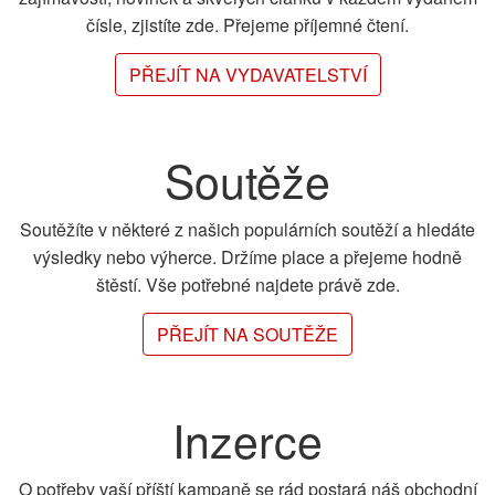
čísle, zjistíte zde. Přejeme příjemné čtení.
PŘEJÍT NA VYDAVATELSTVÍ
Soutěže
Soutěžíte v některé z našich populárních soutěží a hledáte
výsledky nebo výherce. Držíme place a přejeme hodně
štěstí. Vše potřebné najdete právě zde.
PŘEJÍT NA SOUTĚŽE
Inzerce
O potřeby vaší příští kampaně se rád postará náš obchodní