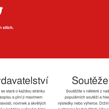
 sítích.
davatelství
Soutěže
 se stará o každou stránku
Soutěžíte v některé z na
sopisu a plní ji maximem
populárních soutěží a hle
mavostí, novinek a skvělých
výsledky nebo výherce. Drží