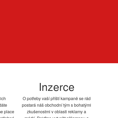
Inzerce
šich
O potřeby vaší příští kampaně se rád
dáte
postará náš obchodní tým s bohatými
me place
zkušenostmi v oblasti reklamy a