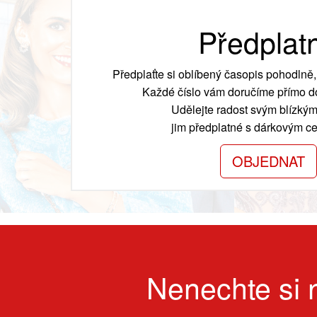
Předplat
Předplaťte si oblíbený časopis pohodlně, 
Každé číslo vám doručíme přímo do
Udělejte radost svým blízkým
jim předplatné s dárkovým cer
OBJEDNAT
Nenechte si n