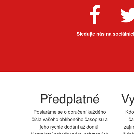
Sledujte nás na sociálních
Předplatné
Vy
Postaráme se o doručení každého
Kdo
čísla vašeho oblíbeného časopisu a
ča
jeho rychlé dodání až domů.
zají