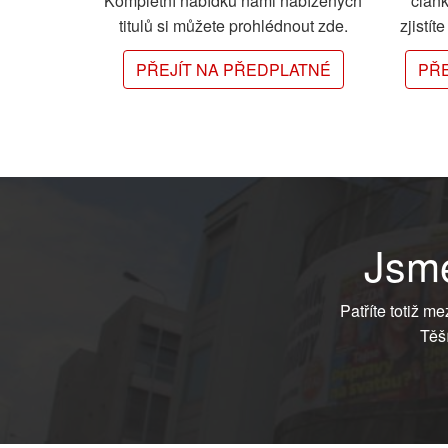
Kompletní nabídku námi nabízených
člán
titulů si můžete prohlédnout zde.
zjistít
PŘEJÍT NA PŘEDPLATNÉ
PŘE
Jsme
Patříte totiž m
Těš