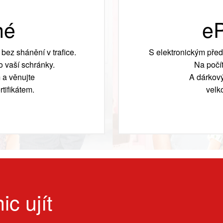
né
eP
bez shánění v trafice.
S elektronickým před
 vaší schránky.
Na počít
 a věnujte
A dárkový
tifikátem.
velk
ic ujít