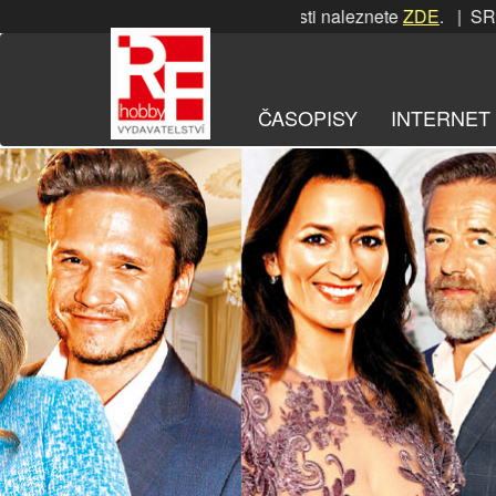
Přeskočit
SRPNOVÁ soutěž! Podrobnosti naleznete
ZDE
. | SRPNOVÁ sou
na
obsah
ČASOPISY
INTERNET