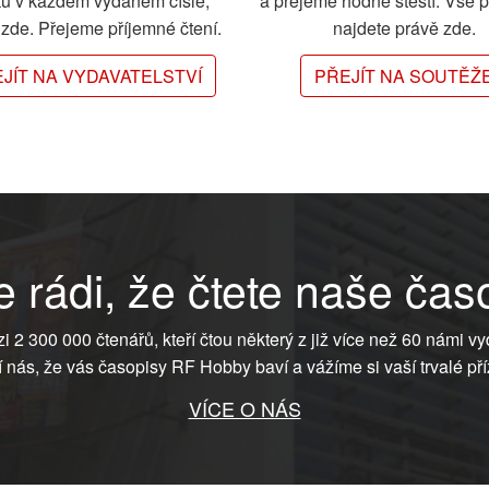
ků v každém vydaném čísle,
a přejeme hodně štěstí. Vše 
e zde. Přejeme příjemné čtení.
najdete právě zde.
JÍT NA VYDAVATELSTVÍ
PŘEJÍT NA SOUTĚŽ
 rádi, že čtete naše čas
ezi 2 300 000 čtenářů, kteří čtou některý z již více než 60 námi vy
í nás, že vás časopisy RF Hobby baví a vážíme si vaší trvalé pří
VÍCE O NÁS