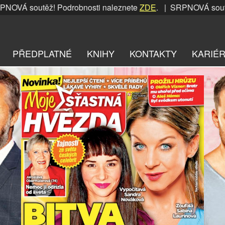
těž! Podrobnosti naleznete
ZDE
. | SRPNOVÁ soutěž! Podro
PŘEDPLATNÉ
KNIHY
KONTAKTY
KARIÉ