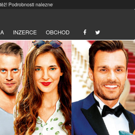
bnosti naleznete
ZDE
. | SRPNOVÁ soutěž! Podrobnosti nale
RA
INZERCE
OBCHOD