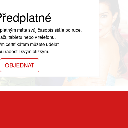
ředplatné
platným máte svůj časopis stále po ruce.
ači, tabletu nebo v telefonu.
m certifikátem můžete udělat
ou radost i svým blízkým.
OBJEDNAT