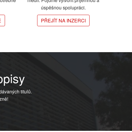
potřebné
médií. Pojďme vytvořit příjemnou a
úspěšnou spolupráci.
E
PŘEJÍT NA INZERCI
opisy
dávaných titulů.
zně!