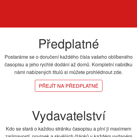
Předplatné
Postaráme se o doručení každého čísla vašeho oblíbeného
časopisu a jeho rychlé dodání až domů. Kompletní nabídku
námi nabízených titulů si můžete prohlédnout zde.
PŘEJÍT NA PŘEDPLATNÉ
Vydavatelství
Kdo se stará o každou stránku časopisu a plní ji maximem
zajímavostí, novinek a skvělých článků v každém vydaném