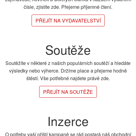
čísle, zjistíte zde. Přejeme příjemné čtení.
PŘEJÍT NA VYDAVATELSTVÍ
Soutěže
Soutěžíte v některé z našich populárních soutěží a hledáte
výsledky nebo výherce. Držíme place a přejeme hodně
štěstí. Vše potřebné najdete právě zde.
PŘEJÍT NA SOUTĚŽE
Inzerce
O potřeby vaší příští kampaně se rád postará náš obchodní