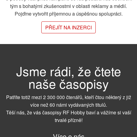
tým s bohatými zkušenostmi v oblasti reklamy a médií.
Pojďme vytvořit příjemnou a úspěšnou spolupráci.
PŘEJÍT NA INZERCI
Jsme rádi, že čtete
naše časopisy
Patříte totiž mezi 2 300 000 čtenářů, kteří čtou některý z již
více než 60 námi vydávaných titulů.
Těší nás, že vás časopisy RF Hobby baví a vážíme si vaší
trvalé přízně!
Více o nás