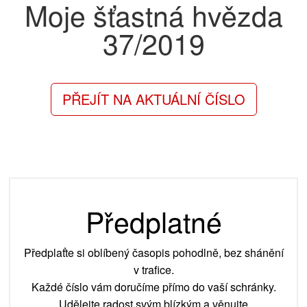
Moje šťastná hvězda
37/2019
PŘEJÍT NA AKTUÁLNÍ ČÍSLO
Předplatné
Předplaťte si oblíbený časopis pohodlně, bez shánění
v trafice.
Každé číslo vám doručíme přímo do vaší schránky.
Udělejte radost svým blízkým a věnujte