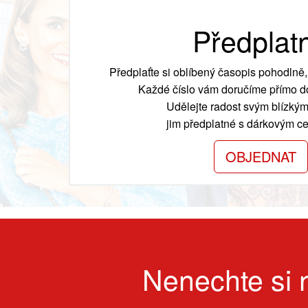
Předplat
Předplaťte si oblíbený časopis pohodlně, 
Každé číslo vám doručíme přímo do
Udělejte radost svým blízkým
jim předplatné s dárkovým cer
OBJEDNAT
Nenechte si n