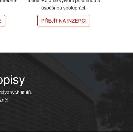
potřebné
médií. Pojďme vytvořit příjemnou a
úspěšnou spolupráci.
E
PŘEJÍT NA INZERCI
opisy
dávaných titulů.
zně!