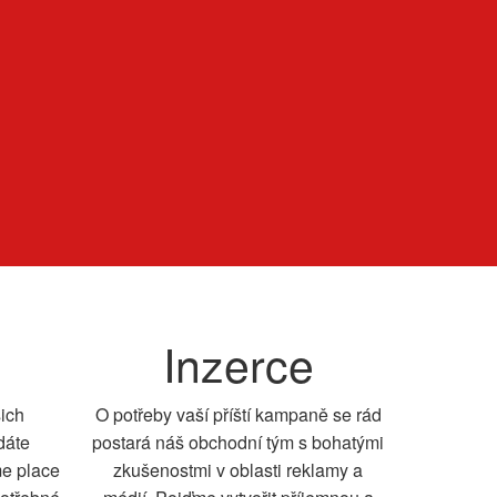
Inzerce
šich
O potřeby vaší příští kampaně se rád
dáte
postará náš obchodní tým s bohatými
me place
zkušenostmi v oblasti reklamy a