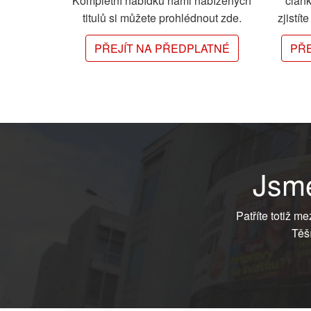
Kompletní nabídku námi nabízených
člán
titulů si můžete prohlédnout zde.
zjistít
PŘEJÍT NA PŘEDPLATNÉ
PŘE
Jsme
Patříte totiž m
Těš