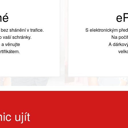
né
eP
bez shánění v trafice.
S elektronickým před
 vaší schránky.
Na počít
 a věnujte
A dárkový
tifikátem.
velk
ic ujít