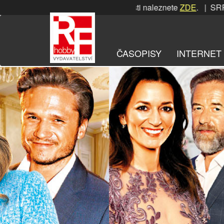
Přeskočit
SRPNOVÁ soutěž! Podrobnosti naleznete
ZDE
. | SRPNOVÁ sou
na
obsah
ČASOPISY
INTERNET