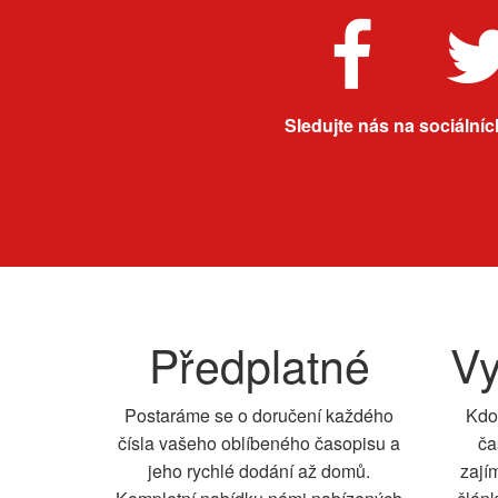
Sledujte nás na sociálních
Předplatné
Vy
Postaráme se o doručení každého
Kdo
čísla vašeho oblíbeného časopisu a
ča
jeho rychlé dodání až domů.
zají