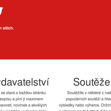
 sítích.
davatelství
Soutěže
 se stará o každou stránku
Soutěžíte v některé z na
sopisu a plní ji maximem
populárních soutěží a hle
mavostí, novinek a skvělých
výsledky nebo výherce. Drží