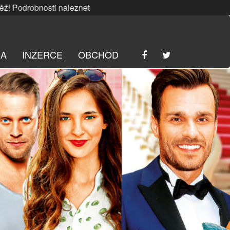
bnosti naleznete
ZDE
. | SRPNOVÁ soutěž! Podrobnosti nale
RA
INZERCE
OBCHOD