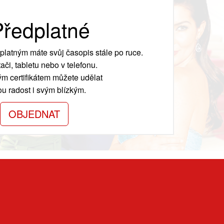
ředplatné
platným máte svůj časopis stále po ruce.
ači, tabletu nebo v telefonu.
m certifikátem můžete udělat
ou radost i svým blízkým.
OBJEDNAT