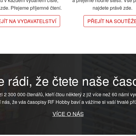
ků v každém vydaném čísle,
a přejeme hodně štěstí. Vše 
e zde. Přejeme příjemné čtení.
najdete právě zde.
JÍT NA VYDAVATELSTVÍ
PŘEJÍT NA SOUTĚŽ
 rádi, že čtete naše čas
ezi 2 300 000 čtenářů, kteří čtou některý z již více než 60 námi vy
í nás, že vás časopisy RF Hobby baví a vážíme si vaší trvalé pří
VÍCE O NÁS