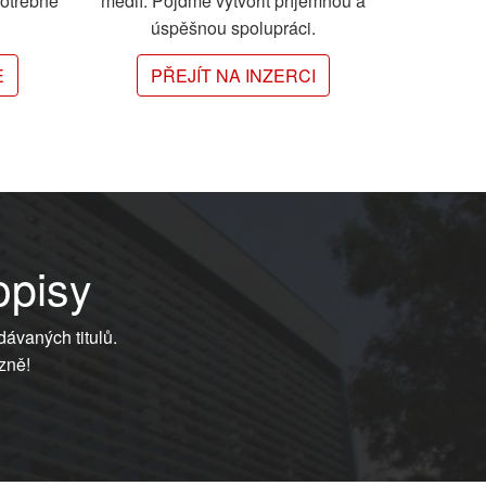
potřebné
médií. Pojďme vytvořit příjemnou a
úspěšnou spolupráci.
E
PŘEJÍT NA INZERCI
opisy
dávaných titulů.
zně!