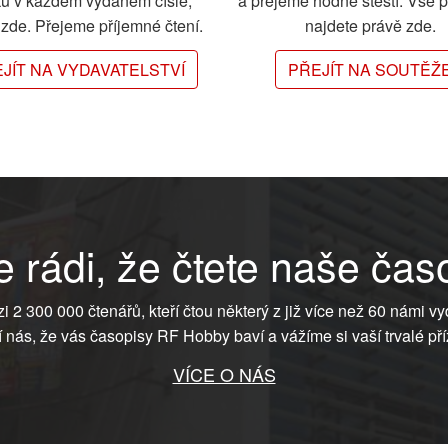
ků v každém vydaném čísle,
a přejeme hodně štěstí. Vše 
e zde. Přejeme příjemné čtení.
najdete právě zde.
JÍT NA VYDAVATELSTVÍ
PŘEJÍT NA SOUTĚŽ
 rádi, že čtete naše čas
ezi 2 300 000 čtenářů, kteří čtou některý z již více než 60 námi vy
í nás, že vás časopisy RF Hobby baví a vážíme si vaší trvalé pří
VÍCE O NÁS