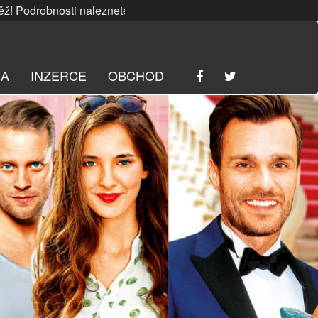
osti naleznete
ZDE
. | SRPNOVÁ soutěž! Podrobnosti nalez
RA
INZERCE
OBCHOD