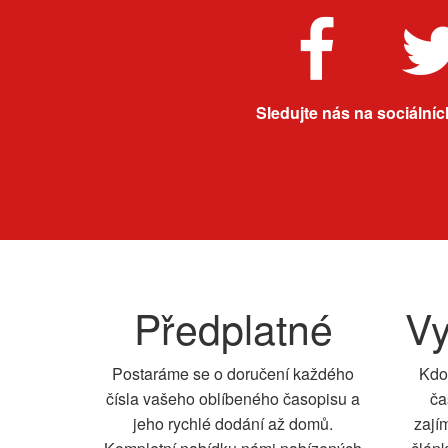
Sledujte nás na sociálních
Předplatné
Vy
Postaráme se o doručení každého
Kdo
čísla vašeho oblíbeného časopisu a
ča
jeho rychlé dodání až domů.
zají