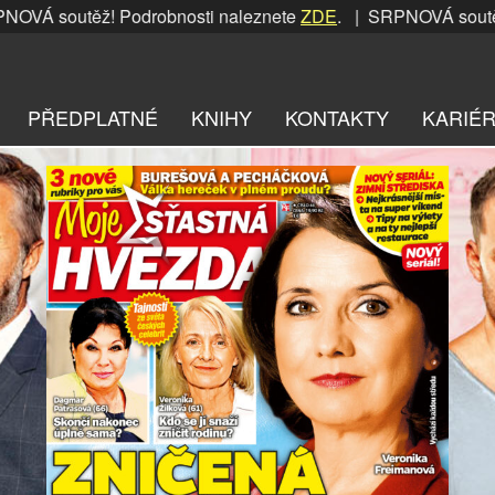
ěž! Podrobnosti naleznete
ZDE
. | SRPNOVÁ soutěž! Podrobn
PŘEDPLATNÉ
KNIHY
KONTAKTY
KARIÉ