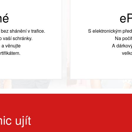
né
eP
bez shánění v trafice.
S elektronickým před
 vaší schránky.
Na počít
 a věnujte
A dárkový
tifikátem.
velk
ic ujít