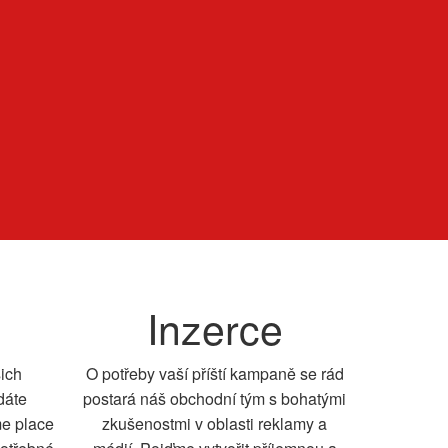
Inzerce
šich
O potřeby vaší příští kampaně se rád
dáte
postará náš obchodní tým s bohatými
me place
zkušenostmi v oblasti reklamy a