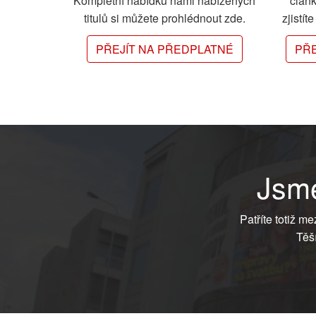
Kompletní nabídku námi nabízených
člán
titulů si můžete prohlédnout zde.
zjistít
PŘEJÍT NA PŘEDPLATNÉ
PŘE
Jsme
Patříte totiž m
Těš