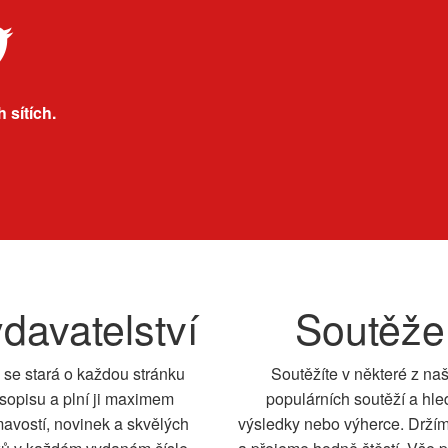
 sítích.
davatelství
Soutěže
 se stará o každou stránku
Soutěžíte v některé z na
sopisu a plní ji maximem
populárních soutěží a hle
mavostí, novinek a skvělých
výsledky nebo výherce. Drží