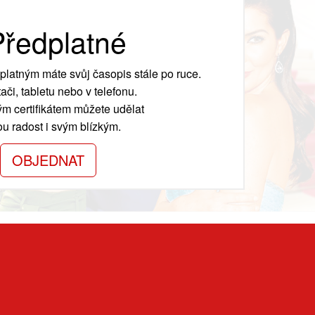
ředplatné
platným máte svůj časopis stále po ruce.
ači, tabletu nebo v telefonu.
m certifikátem můžete udělat
ou radost i svým blízkým.
OBJEDNAT