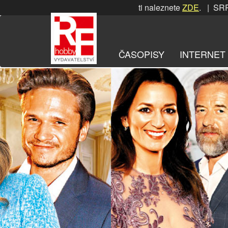
Přeskočit
PNOVÁ soutěž! Podrobnosti naleznete
ZDE
. | SRPNOVÁ sout
na
obsah
ČASOPISY
INTERNET