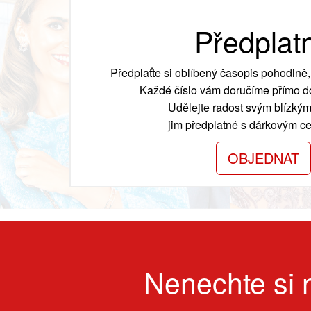
Předplat
Předplaťte si oblíbený časopis pohodlně, 
Každé číslo vám doručíme přímo do
Udělejte radost svým blízkým
jim předplatné s dárkovým cer
OBJEDNAT
Nenechte si n