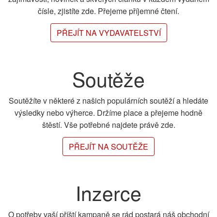
čísle, zjistíte zde. Přejeme příjemné čtení.
PŘEJÍT NA VYDAVATELSTVÍ
Soutěže
Soutěžíte v některé z našich populárních soutěží a hledáte
výsledky nebo výherce. Držíme place a přejeme hodně
štěstí. Vše potřebné najdete právě zde.
PŘEJÍT NA SOUTĚŽE
Inzerce
O potřeby vaší příští kampaně se rád postará náš obchodní