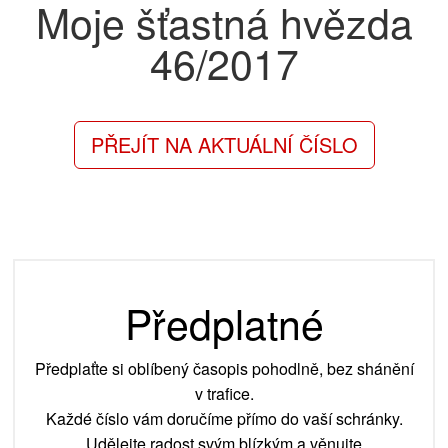
Moje šťastná hvězda
46/2017
PŘEJÍT NA AKTUÁLNÍ ČÍSLO
Předplatné
Předplaťte si oblíbený časopis pohodlně, bez shánění
v trafice.
Každé číslo vám doručíme přímo do vaší schránky.
Udělejte radost svým blízkým a věnujte