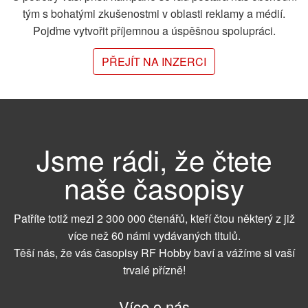
tým s bohatými zkušenostmi v oblasti reklamy a médií.
Pojďme vytvořit příjemnou a úspěšnou spolupráci.
PŘEJÍT NA INZERCI
Jsme rádi, že čtete
naše časopisy
Patříte totiž mezi 2 300 000 čtenářů, kteří čtou některý z již
více než 60 námi vydávaných titulů.
Těší nás, že vás časopisy RF Hobby baví a vážíme si vaší
trvalé přízně!
Více o nás