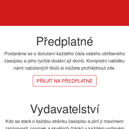
Předplatné
Postaráme se o doručení každého čísla vašeho oblíbeného
časopisu a jeho rychlé dodání až domů. Kompletní nabídku
námi nabízených titulů si můžete prohlédnout zde.
PŘEJÍT NA PŘEDPLATNÉ
Vydavatelství
Kdo se stará o každou stránku časopisu a plní ji maximem
zajímavostí, novinek a skvělých článků v každém vydaném