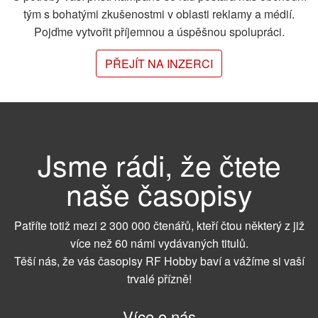
tým s bohatými zkušenostmi v oblasti reklamy a médií.
Pojďme vytvořit příjemnou a úspěšnou spolupráci.
PŘEJÍT NA INZERCI
Jsme rádi, že čtete
naše časopisy
Patříte totiž mezi 2 300 000 čtenářů, kteří čtou některý z již
více než 60 námi vydávaných titulů.
Těší nás, že vás časopisy RF Hobby baví a vážíme si vaší
trvalé přízně!
Více o nás