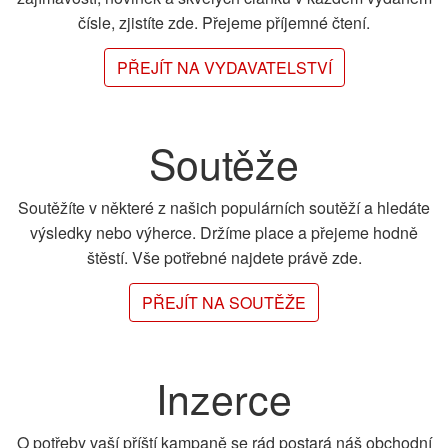
čísle, zjistíte zde. Přejeme příjemné čtení.
PŘEJÍT NA VYDAVATELSTVÍ
Soutěže
Soutěžíte v některé z našich populárních soutěží a hledáte
výsledky nebo výherce. Držíme place a přejeme hodně
štěstí. Vše potřebné najdete právě zde.
PŘEJÍT NA SOUTĚŽE
Inzerce
O potřeby vaší příští kampaně se rád postará náš obchodní