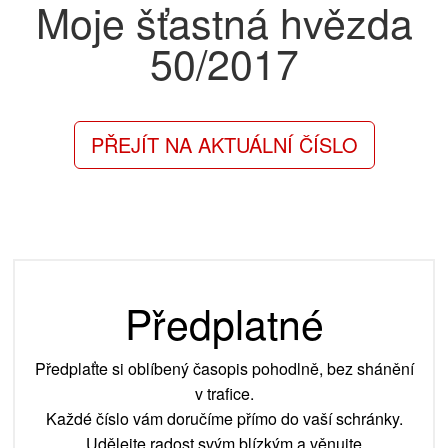
Moje šťastná hvězda
50/2017
PŘEJÍT NA AKTUÁLNÍ ČÍSLO
Předplatné
Předplaťte si oblíbený časopis pohodlně, bez shánění
v trafice.
Každé číslo vám doručíme přímo do vaší schránky.
Udělejte radost svým blízkým a věnujte