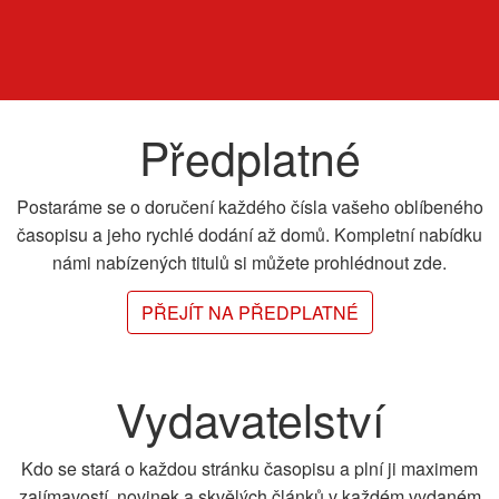
Předplatné
Postaráme se o doručení každého čísla vašeho oblíbeného
časopisu a jeho rychlé dodání až domů. Kompletní nabídku
námi nabízených titulů si můžete prohlédnout zde.
PŘEJÍT NA PŘEDPLATNÉ
Vydavatelství
Kdo se stará o každou stránku časopisu a plní ji maximem
zajímavostí, novinek a skvělých článků v každém vydaném