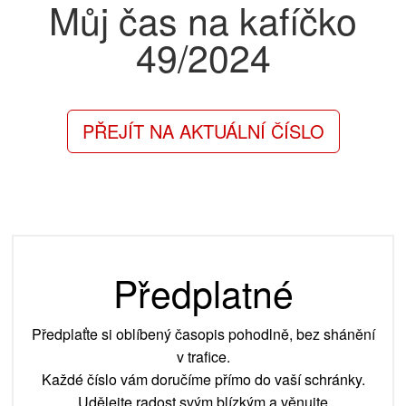
Můj čas na kafíčko
49/2024
PŘEJÍT NA AKTUÁLNÍ ČÍSLO
Předplatné
Předplaťte si oblíbený časopis pohodlně, bez shánění
v trafice.
Každé číslo vám doručíme přímo do vaší schránky.
Udělejte radost svým blízkým a věnujte