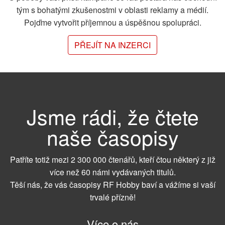
tým s bohatými zkušenostmi v oblasti reklamy a médií.
Pojďme vytvořit příjemnou a úspěšnou spolupráci.
PŘEJÍT NA INZERCI
Jsme rádi, že čtete
naše časopisy
Patříte totiž mezi 2 300 000 čtenářů, kteří čtou některý z již
více než 60 námi vydávaných titulů.
Těší nás, že vás časopisy RF Hobby baví a vážíme si vaší
trvalé přízně!
Více o nás