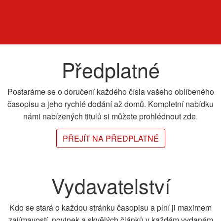
Předplatné
Postaráme se o doručení každého čísla vašeho oblíbeného
časopisu a jeho rychlé dodání až domů. Kompletní nabídku
námi nabízených titulů si můžete prohlédnout zde.
PŘEJÍT NA PŘEDPLATNÉ
Vydavatelství
Kdo se stará o každou stránku časopisu a plní ji maximem
zajímavostí, novinek a skvělých článků v každém vydaném