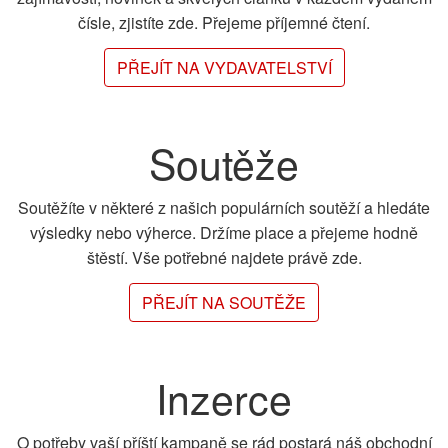
čísle, zjistíte zde. Přejeme příjemné čtení.
PŘEJÍT NA VYDAVATELSTVÍ
Soutěže
Soutěžíte v některé z našich populárních soutěží a hledáte
výsledky nebo výherce. Držíme place a přejeme hodně
štěstí. Vše potřebné najdete právě zde.
PŘEJÍT NA SOUTĚŽE
Inzerce
O potřeby vaší příští kampaně se rád postará náš obchodní