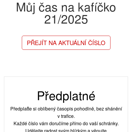
Můj čas na kafíčko
21/2025
PŘEJÍT NA AKTUÁLNÍ ČÍSLO
Předplatné
Předplaťte si oblíbený časopis pohodlně, bez shánění
v trafice.
Každé číslo vám doručíme přímo do vaší schránky.
Udělejte radost svým blízkým a věnujte