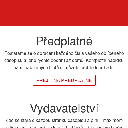
Předplatné
Postaráme se o doručení každého čísla vašeho oblíbeného
časopisu a jeho rychlé dodání až domů. Kompletní nabídku
námi nabízených titulů si můžete prohlédnout zde.
PŘEJÍT NA PŘEDPLATNÉ
Vydavatelství
Kdo se stará o každou stránku časopisu a plní ji maximem
zajímavostí, novinek a skvělých článků v každém vydaném