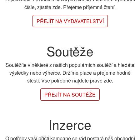
čísle, zjistíte zde. Přejeme příjemné čtení.
PŘEJÍT NA VYDAVATELSTVÍ
Soutěže
Soutěžíte v některé z našich populárních soutěží a hledáte
výsledky nebo výherce. Držíme place a přejeme hodně
štěstí. Vše potřebné najdete právě zde.
PŘEJÍT NA SOUTĚŽE
Inzerce
O potřeby vaší příští kampaně se rád postará náš obchodní