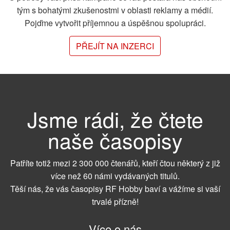
tým s bohatými zkušenostmi v oblasti reklamy a médií.
Pojďme vytvořit příjemnou a úspěšnou spolupráci.
PŘEJÍT NA INZERCI
Jsme rádi, že čtete
naše časopisy
Patříte totiž mezi 2 300 000 čtenářů, kteří čtou některý z již
více než 60 námi vydávaných titulů.
Těší nás, že vás časopisy RF Hobby baví a vážíme si vaší
trvalé přízně!
Více o nás