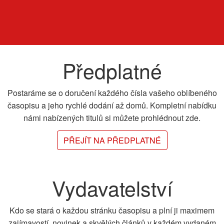
Předplatné
Postaráme se o doručení každého čísla vašeho oblíbeného
časopisu a jeho rychlé dodání až domů. Kompletní nabídku
námi nabízených titulů si můžete prohlédnout zde.
PŘEJÍT NA PŘEDPLATNÉ
Vydavatelství
Kdo se stará o každou stránku časopisu a plní ji maximem
zajímavostí, novinek a skvělých článků v každém vydaném