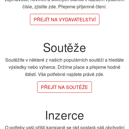
čísle, zjistíte zde. Přejeme příjemné čtení.
PŘEJÍT NA VYDAVATELSTVÍ
Soutěže
Soutěžíte v některé z našich populárních soutěží a hledáte
výsledky nebo výherce. Držíme place a přejeme hodně
štěstí. Vše potřebné najdete právě zde.
PŘEJÍT NA SOUTĚŽE
Inzerce
O potřeby vaší příští kampaně se rád postará náš obchodní