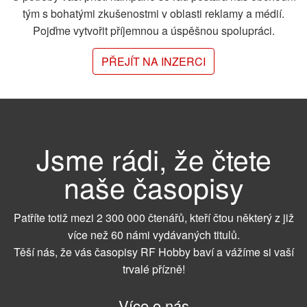
tým s bohatými zkušenostmi v oblasti reklamy a médií.
Pojďme vytvořit příjemnou a úspěšnou spolupráci.
PŘEJÍT NA INZERCI
Jsme rádi, že čtete
naše časopisy
Patříte totiž mezi 2 300 000 čtenářů, kteří čtou některý z již
více než 60 námi vydávaných titulů.
Těší nás, že vás časopisy RF Hobby baví a vážíme si vaší
trvalé přízně!
Více o nás