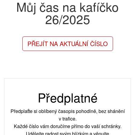
Můj čas na kafíčko
26/2025
PŘEJÍT NA AKTUÁLNÍ ČÍSLO
Předplatné
Předplaťte si oblíbený časopis pohodlně, bez shánění
v trafice.
Každé číslo vám doručíme přímo do vaší schránky.
Udělejte radost svým blízkým a věnujte