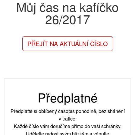
Můj čas na kafíčko
26/2017
PŘEJÍT NA AKTUÁLNÍ ČÍSLO
Předplatné
Předplaťte si oblíbený časopis pohodlně, bez shánění
v trafice.
Každé číslo vám doručíme přímo do vaší schránky.
Udělejte radost svým blízkým a věnujte