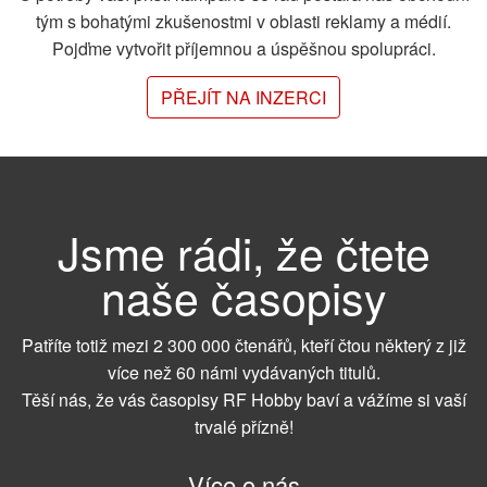
tým s bohatými zkušenostmi v oblasti reklamy a médií.
Pojďme vytvořit příjemnou a úspěšnou spolupráci.
PŘEJÍT NA INZERCI
Jsme rádi, že čtete
naše časopisy
Patříte totiž mezi 2 300 000 čtenářů, kteří čtou některý z již
více než 60 námi vydávaných titulů.
Těší nás, že vás časopisy RF Hobby baví a vážíme si vaší
trvalé přízně!
Více o nás