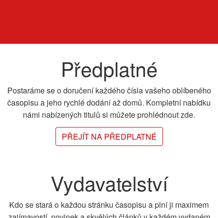
Předplatné
Postaráme se o doručení každého čísla vašeho oblíbeného
časopisu a jeho rychlé dodání až domů. Kompletní nabídku
námi nabízených titulů si můžete prohlédnout zde.
PŘEJÍT NA PŘEDPLATNÉ
Vydavatelství
Kdo se stará o každou stránku časopisu a plní ji maximem
zajímavostí, novinek a skvělých článků v každém vydaném