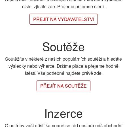
čísle, zjistíte zde. Přejeme příjemné čtení.
PŘEJÍT NA VYDAVATELSTVÍ
Soutěže
Soutěžíte v některé z našich populárních soutěží a hledáte
výsledky nebo výherce. Držíme place a přejeme hodně
štěstí. Vše potřebné najdete právě zde.
PŘEJÍT NA SOUTĚŽE
Inzerce
O potřeby vaší příští kampaně se rád postará náš obchodní