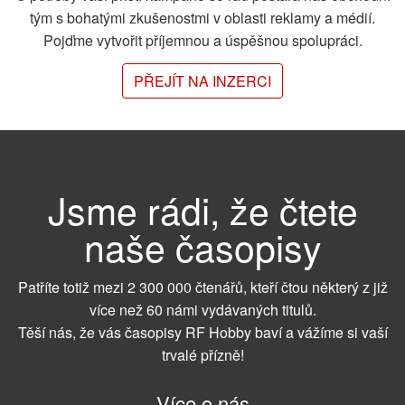
tým s bohatými zkušenostmi v oblasti reklamy a médií.
Pojďme vytvořit příjemnou a úspěšnou spolupráci.
PŘEJÍT NA INZERCI
Jsme rádi, že čtete
naše časopisy
Patříte totiž mezi 2 300 000 čtenářů, kteří čtou některý z již
více než 60 námi vydávaných titulů.
Těší nás, že vás časopisy RF Hobby baví a vážíme si vaší
trvalé přízně!
Více o nás