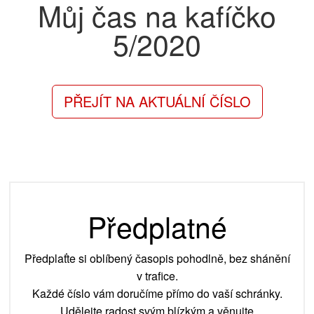
Můj čas na kafíčko
5/2020
PŘEJÍT NA AKTUÁLNÍ ČÍSLO
Předplatné
Předplaťte si oblíbený časopis pohodlně, bez shánění
v trafice.
Každé číslo vám doručíme přímo do vaší schránky.
Udělejte radost svým blízkým a věnujte