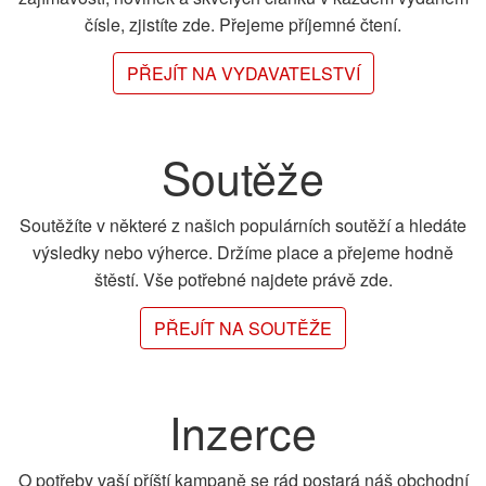
čísle, zjistíte zde. Přejeme příjemné čtení.
PŘEJÍT NA VYDAVATELSTVÍ
Soutěže
Soutěžíte v některé z našich populárních soutěží a hledáte
výsledky nebo výherce. Držíme place a přejeme hodně
štěstí. Vše potřebné najdete právě zde.
PŘEJÍT NA SOUTĚŽE
Inzerce
O potřeby vaší příští kampaně se rád postará náš obchodní