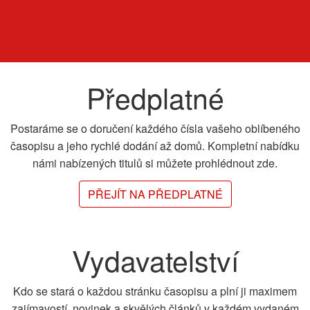
Předplatné
Postaráme se o doručení každého čísla vašeho oblíbeného
časopisu a jeho rychlé dodání až domů. Kompletní nabídku
námi nabízených titulů si můžete prohlédnout zde.
PŘEJÍT NA PŘEDPLATNÉ
Vydavatelství
Kdo se stará o každou stránku časopisu a plní ji maximem
zajímavostí, novinek a skvělých článků v každém vydaném