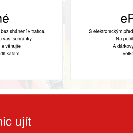
né
eP
bez shánění v trafice.
S elektronickým před
 vaší schránky.
Na počít
 a věnujte
A dárkový
tifikátem.
velk
ic ujít