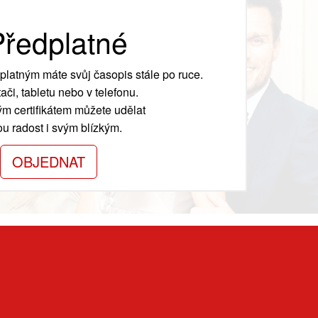
ředplatné
platným máte svůj časopis stále po ruce.
ači, tabletu nebo v telefonu.
m certifikátem můžete udělat
ou radost i svým blízkým.
OBJEDNAT