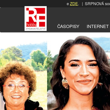
Přeskočit
soutěž! Podrobnosti naleznete
ZDE
. | SRPNOVÁ soutěž! Po
na
obsah
ČASOPISY
INTERNET