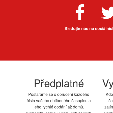
Sledujte nás na sociálních
Předplatné
Vy
Postaráme se o doručení každého
Kdo
čísla vašeho oblíbeného časopisu a
ča
jeho rychlé dodání až domů.
zají