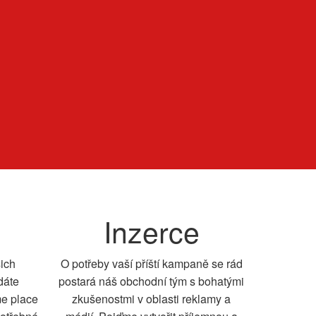
Inzerce
šich
O potřeby vaší příští kampaně se rád
dáte
postará náš obchodní tým s bohatými
me place
zkušenostmi v oblasti reklamy a