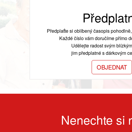
Předplat
Předplaťte si oblíbený časopis pohodlně, 
Každé číslo vám doručíme přímo do
Udělejte radost svým blízkým
jim předplatné s dárkovým cer
OBJEDNAT
Nenechte si n