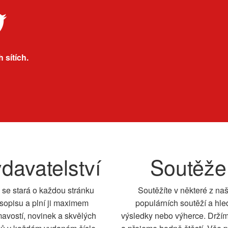
 sítích.
davatelství
Soutěže
 se stará o každou stránku
Soutěžíte v některé z na
sopisu a plní ji maximem
populárních soutěží a hle
mavostí, novinek a skvělých
výsledky nebo výherce. Drží