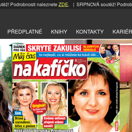
drobnosti naleznete
ZDE
. | SRPNOVÁ soutěž! Podrobnosti n
PŘEDPLATNÉ
KNIHY
KONTAKTY
KARIÉ