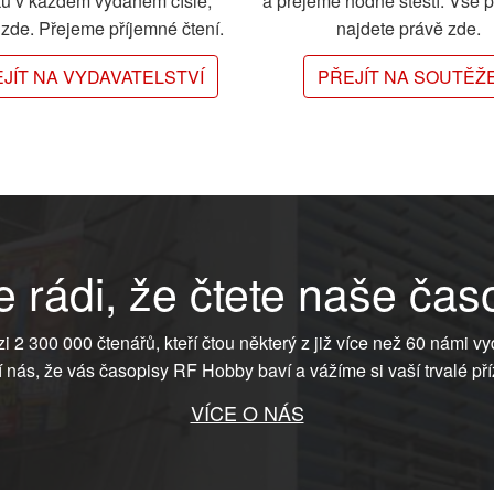
ků v každém vydaném čísle,
a přejeme hodně štěstí. Vše 
e zde. Přejeme příjemné čtení.
najdete právě zde.
JÍT NA VYDAVATELSTVÍ
PŘEJÍT NA SOUTĚŽ
 rádi, že čtete naše čas
ezi 2 300 000 čtenářů, kteří čtou některý z již více než 60 námi vy
í nás, že vás časopisy RF Hobby baví a vážíme si vaší trvalé pří
VÍCE O NÁS