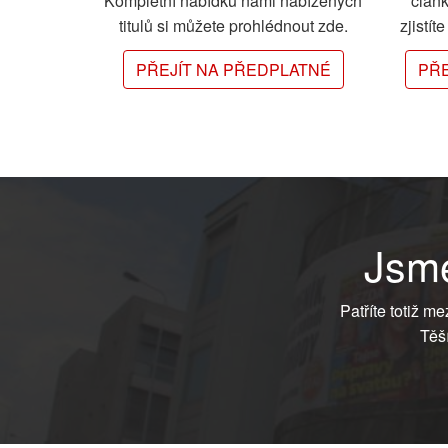
Kompletní nabídku námi nabízených
člán
titulů si můžete prohlédnout zde.
zjistít
PŘEJÍT NA PŘEDPLATNÉ
PŘE
Jsme
Patříte totiž m
Těš