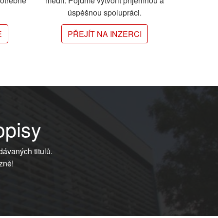
potřebné
médií. Pojďme vytvořit příjemnou a
úspěšnou spolupráci.
E
PŘEJÍT NA INZERCI
opisy
dávaných titulů.
zně!