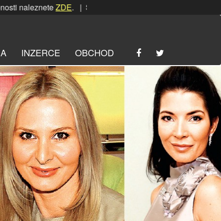
aleznete
ZDE
. | SRPNOVÁ soutěž! Podrobnosti naleznete
ZD
RA
INZERCE
OBCHOD