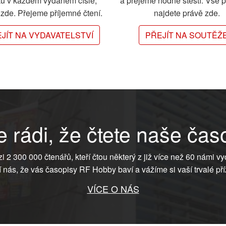
ků v každém vydaném čísle,
a přejeme hodně štěstí. Vše 
e zde. Přejeme příjemné čtení.
najdete právě zde.
JÍT NA VYDAVATELSTVÍ
PŘEJÍT NA SOUTĚŽ
 rádi, že čtete naše čas
ezi 2 300 000 čtenářů, kteří čtou některý z již více než 60 námi vy
í nás, že vás časopisy RF Hobby baví a vážíme si vaší trvalé pří
VÍCE O NÁS