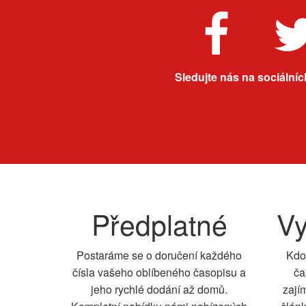
Sledujte nás na sociálních
Předplatné
Vy
Postaráme se o doručení každého
Kdo
čísla vašeho oblíbeného časopisu a
ča
jeho rychlé dodání až domů.
zají