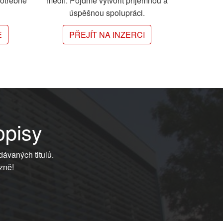
potřebné
médií. Pojďme vytvořit příjemnou a
úspěšnou spolupráci.
E
PŘEJÍT NA INZERCI
opisy
dávaných titulů.
zně!