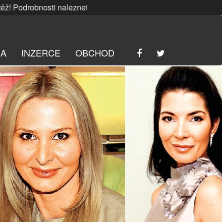
bnosti naleznete
ZDE
. | SRPNOVÁ soutěž! Podrobnosti nale
RA
INZERCE
OBCHOD