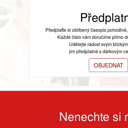
Předplat
Předplaťte si oblíbený časopis pohodlně, 
Každé číslo vám doručíme přímo do
Udělejte radost svým blízkým
jim předplatné s dárkovým cer
OBJEDNAT
Nenechte si n