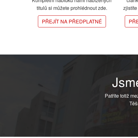
Kompletní nabídku námi nabízených
člán
titulů si můžete prohlédnout zde.
zjistít
PŘEJÍT NA PŘEDPLATNÉ
PŘE
Jsme
Patříte totiž m
Těš