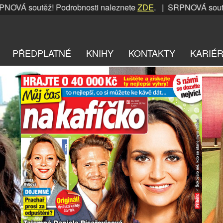
utěž! Podrobnosti naleznete
ZDE
. | SRPNOVÁ soutěž! Podro
PŘEDPLATNÉ
KNIHY
KONTAKTY
KARIÉ