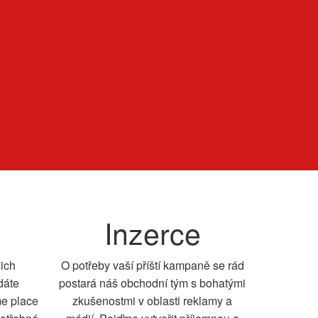
Inzerce
šich
O potřeby vaší příští kampaně se rád
dáte
postará náš obchodní tým s bohatými
me place
zkušenostmi v oblasti reklamy a