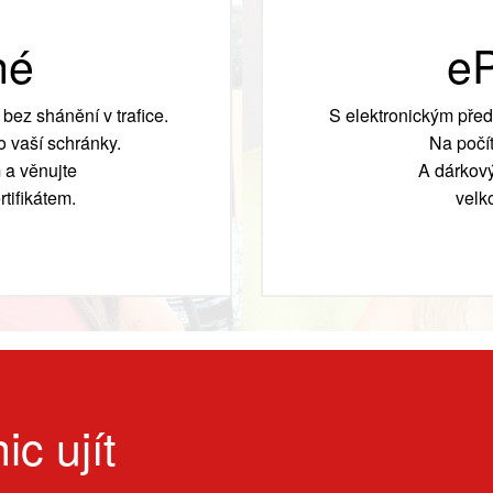
né
eP
bez shánění v trafice.
S elektronickým před
 vaší schránky.
Na počít
 a věnujte
A dárkový
tifikátem.
velk
ic ujít