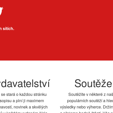
 sítích.
davatelství
Soutěže
 se stará o každou stránku
Soutěžíte v některé z na
sopisu a plní ji maximem
populárních soutěží a hle
mavostí, novinek a skvělých
výsledky nebo výherce. Drží