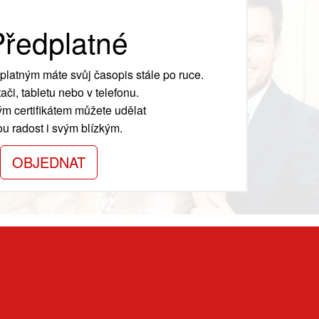
ředplatné
platným máte svůj časopis stále po ruce.
ači, tabletu nebo v telefonu.
m certifikátem můžete udělat
ou radost i svým blízkým.
OBJEDNAT