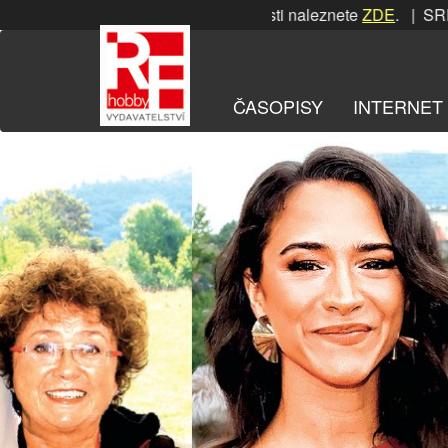
Přeskočit
SRPNOVÁ soutěž! Podrobnosti naleznete
ZDE
. | SRPNOVÁ so
na
obsah
ČASOPISY
INTERNET