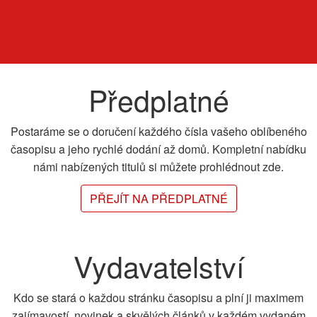
Předplatné
Postaráme se o doručení každého čísla vašeho oblíbeného
časopisu a jeho rychlé dodání až domů. Kompletní nabídku
námi nabízených titulů si můžete prohlédnout zde.
PŘEJÍT NA PŘEDPLATNÉ
Vydavatelství
Kdo se stará o každou stránku časopisu a plní ji maximem
zajímavostí, novinek a skvělých článků v každém vydaném