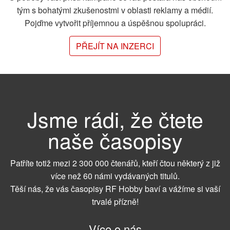
tým s bohatými zkušenostmi v oblasti reklamy a médií.
Pojďme vytvořit příjemnou a úspěšnou spolupráci.
PŘEJÍT NA INZERCI
Jsme rádi, že čtete
naše časopisy
Patříte totiž mezi 2 300 000 čtenářů, kteří čtou některý z již
více než 60 námi vydávaných titulů.
Těší nás, že vás časopisy RF Hobby baví a vážíme si vaší
trvalé přízně!
Více o nás