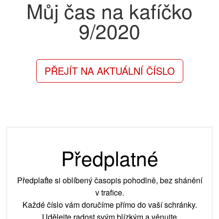
Můj čas na kafíčko
9/2020
PŘEJÍT NA AKTUÁLNÍ ČÍSLO
Předplatné
Předplaťte si oblíbený časopis pohodlně, bez shánění
v trafice.
Každé číslo vám doručíme přímo do vaší schránky.
Udělejte radost svým blízkým a věnujte