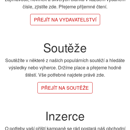
čísle, zjistíte zde. Přejeme příjemné čtení.
PŘEJÍT NA VYDAVATELSTVÍ
Soutěže
Soutěžíte v některé z našich populárních soutěží a hledáte
výsledky nebo výherce. Držíme place a přejeme hodně
štěstí. Vše potřebné najdete právě zde.
PŘEJÍT NA SOUTĚŽE
Inzerce
O potřeby vaší příští kampaně se rád postará náš obchodní