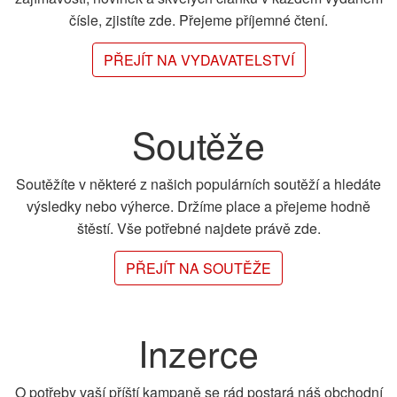
čísle, zjistíte zde. Přejeme příjemné čtení.
PŘEJÍT NA VYDAVATELSTVÍ
Soutěže
Soutěžíte v některé z našich populárních soutěží a hledáte
výsledky nebo výherce. Držíme place a přejeme hodně
štěstí. Vše potřebné najdete právě zde.
PŘEJÍT NA SOUTĚŽE
Inzerce
O potřeby vaší příští kampaně se rád postará náš obchodní