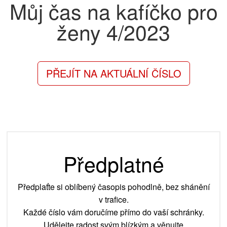
Můj čas na kafíčko pro
ženy
4/2023
PŘEJÍT NA AKTUÁLNÍ ČÍSLO
Předplatné
Předplaťte si oblíbený časopis pohodlně, bez shánění
v trafice.
Každé číslo vám doručíme přímo do vaší schránky.
Udělejte radost svým blízkým a věnujte