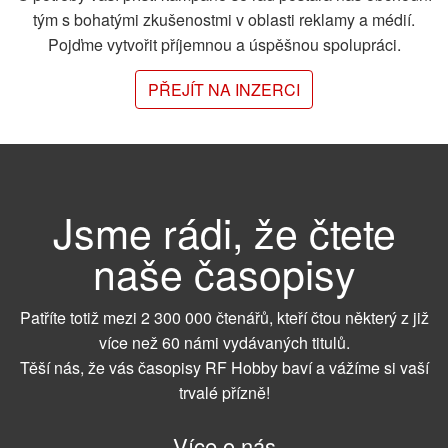
tým s bohatými zkušenostmi v oblasti reklamy a médií.
Pojďme vytvořit příjemnou a úspěšnou spolupráci.
PŘEJÍT NA INZERCI
Jsme rádi, že čtete
naše časopisy
Patříte totiž mezi 2 300 000 čtenářů, kteří čtou některý z již
více než 60 námi vydávaných titulů.
Těší nás, že vás časopisy RF Hobby baví a vážíme si vaší
trvalé přízně!
Více o nás