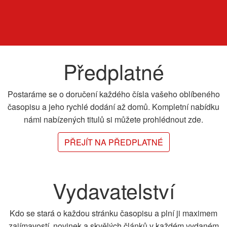
Předplatné
Postaráme se o doručení každého čísla vašeho oblíbeného
časopisu a jeho rychlé dodání až domů. Kompletní nabídku
námi nabízených titulů si můžete prohlédnout zde.
PŘEJÍT NA PŘEDPLATNÉ
Vydavatelství
Kdo se stará o každou stránku časopisu a plní ji maximem
zajímavostí, novinek a skvělých článků v každém vydaném