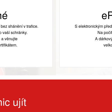
né
eP
bez shánění v trafice.
S elektronickým před
 vaší schránky.
Na počít
 a věnujte
A dárkový
tifikátem.
velk
ic ujít