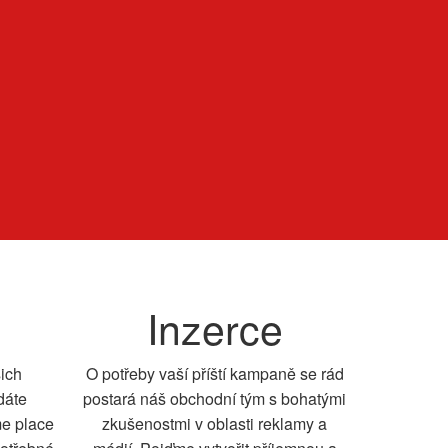
Inzerce
šich
O potřeby vaší příští kampaně se rád
dáte
postará náš obchodní tým s bohatými
me place
zkušenostmi v oblasti reklamy a