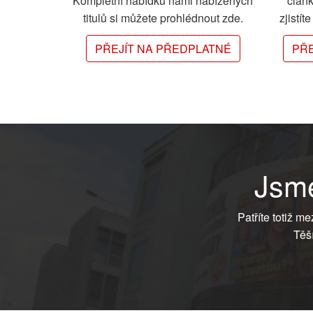
Kompletní nabídku námi nabízených
člán
titulů si můžete prohlédnout zde.
zjistít
PŘEJÍT NA PŘEDPLATNÉ
PŘE
Jsme
Patříte totiž m
Těš