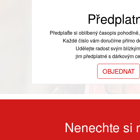
Předplat
Předplaťte si oblíbený časopis pohodlně, 
Každé číslo vám doručíme přímo do
Udělejte radost svým blízkým
jim předplatné s dárkovým cer
OBJEDNAT
Nenechte si n