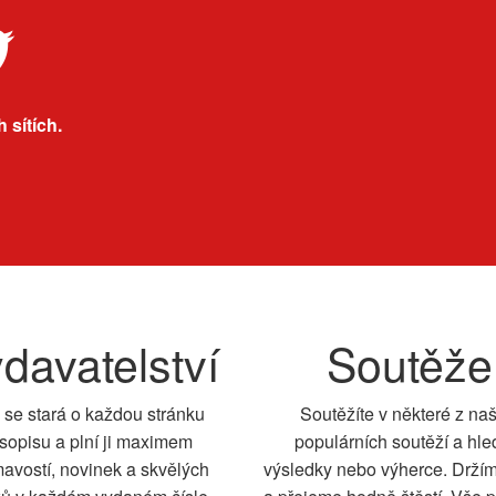
 sítích.
davatelství
Soutěže
 se stará o každou stránku
Soutěžíte v některé z na
sopisu a plní ji maximem
populárních soutěží a hle
mavostí, novinek a skvělých
výsledky nebo výherce. Drží