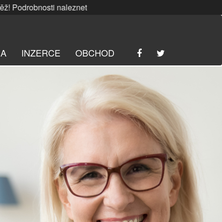
nosti naleznete
ZDE
. | SRPNOVÁ soutěž! Podrobnosti nalez
RA
INZERCE
OBCHOD