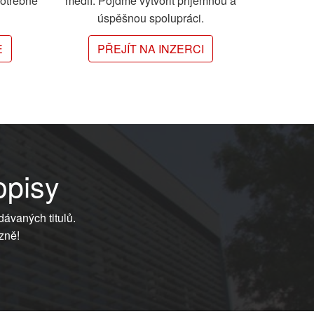
potřebné
médií. Pojďme vytvořit příjemnou a
úspěšnou spolupráci.
E
PŘEJÍT NA INZERCI
opisy
dávaných titulů.
zně!