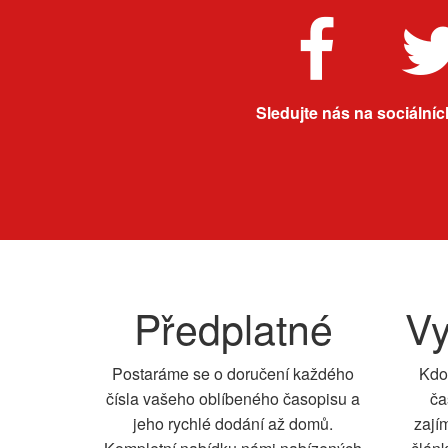
Sledujte nás na sociálních
Předplatné
Vy
Postaráme se o doručení každého
Kdo
čísla vašeho oblíbeného časopisu a
ča
jeho rychlé dodání až domů.
zají