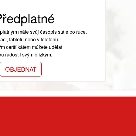
ředplatné
platným máte svůj časopis stále po ruce.
ači, tabletu nebo v telefonu.
m certifikátem můžete udělat
ou radost i svým blízkým.
OBJEDNAT