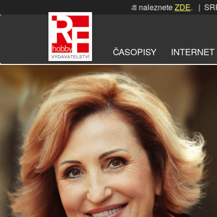
Přeskočit
RPNOVÁ soutěž! Podrobnosti naleznete
ZDE
. | SRPNOVÁ sou
na
obsah
ČASOPISY
INTERNET