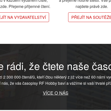
ků v každém vydaném čísle,
a přejeme hodně štěstí. Vše 
e zde. Přejeme příjemné čtení.
najdete právě zde.
JÍT NA VYDAVATELSTVÍ
PŘEJÍT NA SOUTĚŽ
 rádi, že čtete naše čas
ezi 2 300 000 čtenářů, kteří čtou některý z již více než 60 námi vy
í nás, že vás časopisy RF Hobby baví a vážíme si vaší trvalé pří
VÍCE O NÁS