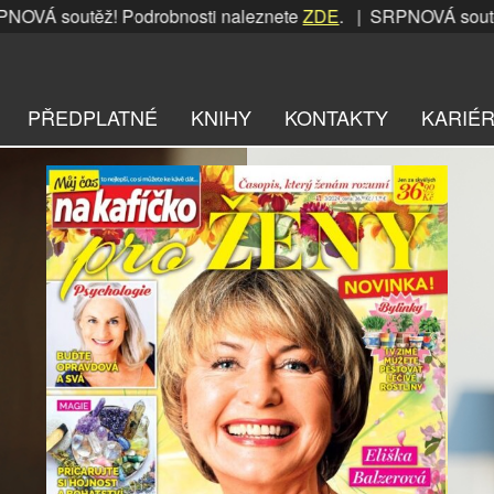
těž! Podrobnosti naleznete
ZDE
. | SRPNOVÁ soutěž! Podrob
PŘEDPLATNÉ
KNIHY
KONTAKTY
KARIÉ