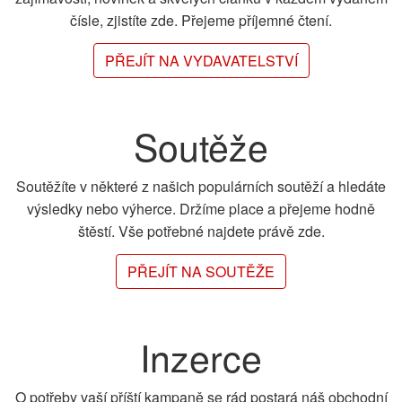
čísle, zjistíte zde. Přejeme příjemné čtení.
PŘEJÍT NA VYDAVATELSTVÍ
Soutěže
Soutěžíte v některé z našich populárních soutěží a hledáte
výsledky nebo výherce. Držíme place a přejeme hodně
štěstí. Vše potřebné najdete právě zde.
PŘEJÍT NA SOUTĚŽE
Inzerce
O potřeby vaší příští kampaně se rád postará náš obchodní