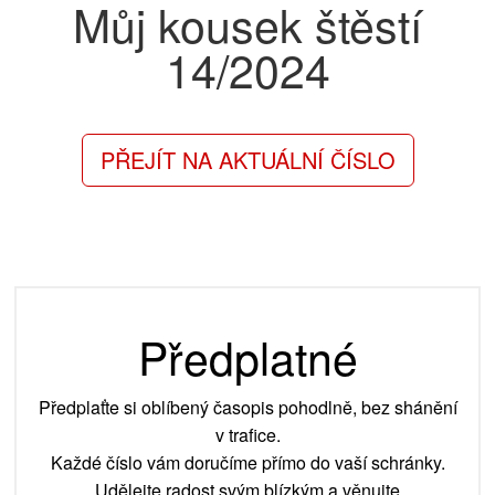
Můj kousek štěstí
14/2024
PŘEJÍT NA AKTUÁLNÍ ČÍSLO
Předplatné
Předplaťte si oblíbený časopis pohodlně, bez shánění
v trafice.
Každé číslo vám doručíme přímo do vaší schránky.
Udělejte radost svým blízkým a věnujte