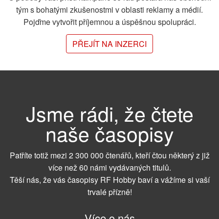
tým s bohatými zkušenostmi v oblasti reklamy a médií.
Pojďme vytvořit příjemnou a úspěšnou spolupráci.
PŘEJÍT NA INZERCI
Jsme rádi, že čtete
naše časopisy
Patříte totiž mezi 2 300 000 čtenářů, kteří čtou některý z již
více než 60 námi vydávaných titulů.
Těší nás, že vás časopisy RF Hobby baví a vážíme si vaší
trvalé přízně!
Více o nás