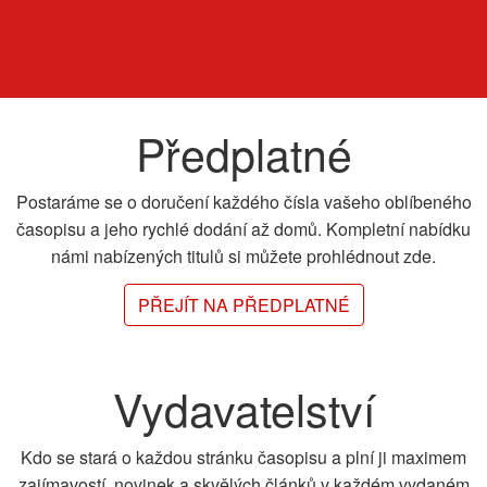
Předplatné
Postaráme se o doručení každého čísla vašeho oblíbeného
časopisu a jeho rychlé dodání až domů. Kompletní nabídku
námi nabízených titulů si můžete prohlédnout zde.
PŘEJÍT NA PŘEDPLATNÉ
Vydavatelství
Kdo se stará o každou stránku časopisu a plní ji maximem
zajímavostí, novinek a skvělých článků v každém vydaném