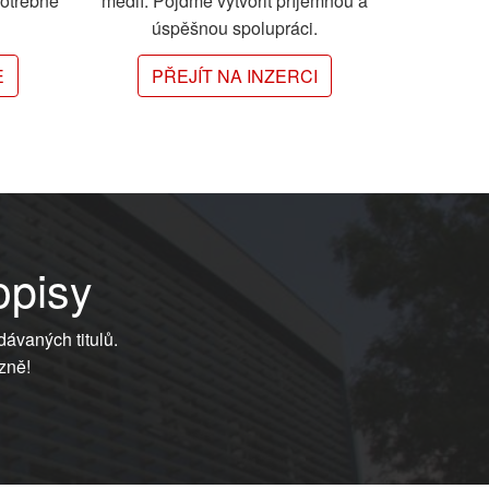
potřebné
médií. Pojďme vytvořit příjemnou a
úspěšnou spolupráci.
E
PŘEJÍT NA INZERCI
opisy
dávaných titulů.
zně!