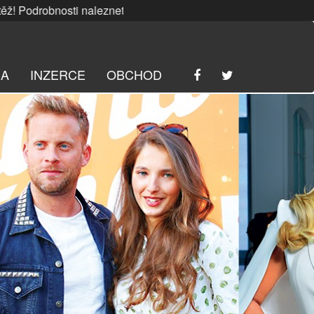
bnosti naleznete
ZDE
. | SRPNOVÁ soutěž! Podrobnosti nale
RA
INZERCE
OBCHOD