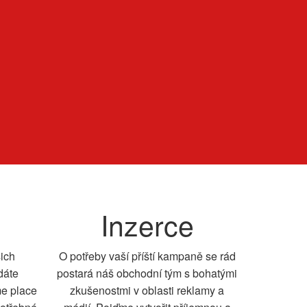
Inzerce
šich
O potřeby vaší příští kampaně se rád
dáte
postará náš obchodní tým s bohatými
me place
zkušenostmi v oblasti reklamy a