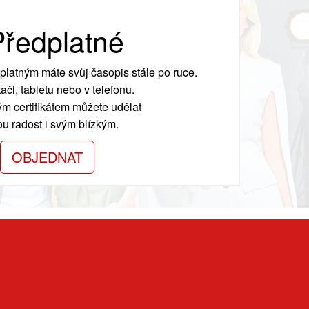
ředplatné
platným máte svůj časopis stále po ruce.
ači, tabletu nebo v telefonu.
m certifikátem můžete udělat
ou radost i svým blízkým.
OBJEDNAT