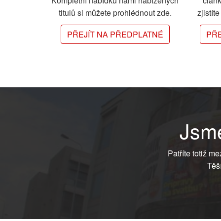
Kompletní nabídku námi nabízených
člán
titulů si můžete prohlédnout zde.
zjistít
PŘEJÍT NA PŘEDPLATNÉ
PŘE
Jsme
Patříte totiž m
Těš