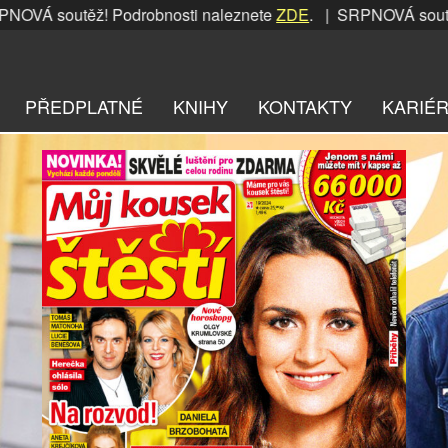
těž! Podrobnosti naleznete
ZDE
. | SRPNOVÁ soutěž! Podro
PŘEDPLATNÉ
KNIHY
KONTAKTY
KARIÉ