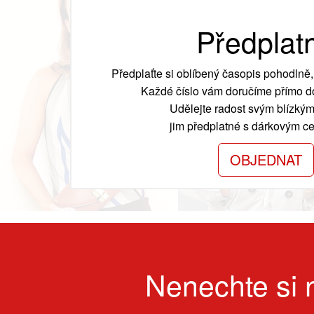
Předplat
Předplaťte si oblíbený časopis pohodlně, 
Každé číslo vám doručíme přímo do
Udělejte radost svým blízkým
jim předplatné s dárkovým cer
OBJEDNAT
Nenechte si n