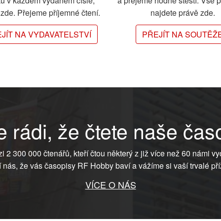
ků v každém vydaném čísle,
a přejeme hodně štěstí. Vše 
e zde. Přejeme příjemné čtení.
najdete právě zde.
JÍT NA VYDAVATELSTVÍ
PŘEJÍT NA SOUTĚŽ
 rádi, že čtete naše čas
ezi 2 300 000 čtenářů, kteří čtou některý z již více než 60 námi vy
í nás, že vás časopisy RF Hobby baví a vážíme si vaší trvalé pří
VÍCE O NÁS