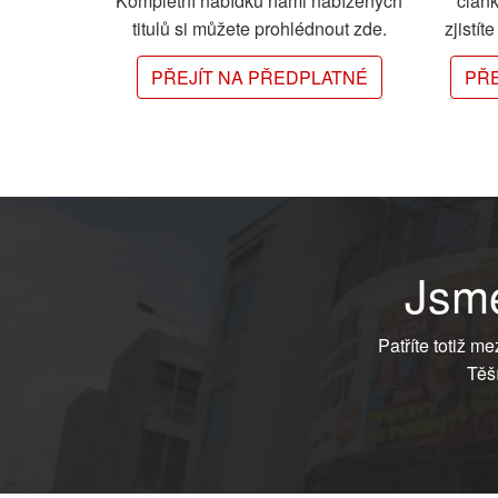
Kompletní nabídku námi nabízených
člán
titulů si můžete prohlédnout zde.
zjistít
PŘEJÍT NA PŘEDPLATNÉ
PŘE
Jsme
Patříte totiž m
Těš