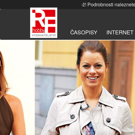
Přeskočit
leznete
ZDE
. | SRPNOVÁ soutěž! Podrobnosti naleznete
ZD
na
obsah
ČASOPISY
INTERNET