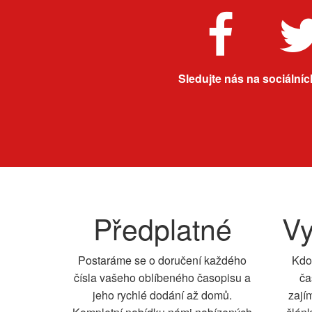
Sledujte nás na sociálních
Předplatné
Vy
Postaráme se o doručení každého
Kdo
čísla vašeho oblíbeného časopisu a
ča
jeho rychlé dodání až domů.
zají