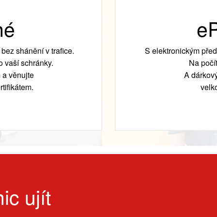
né
eP
bez shánění v trafice.
S elektronickým před
 vaší schránky.
Na počít
 a věnujte
A dárkový
tifikátem.
velk
ic ujít