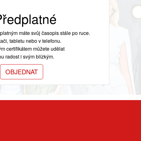
ředplatné
platným máte svůj časopis stále po ruce.
ači, tabletu nebo v telefonu.
m certifikátem můžete udělat
ou radost i svým blízkým.
OBJEDNAT