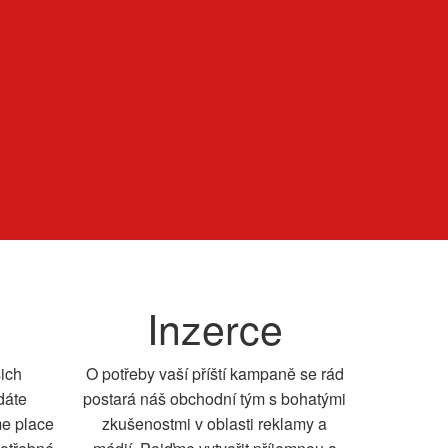
Inzerce
šich
O potřeby vaší příští kampaně se rád
dáte
postará náš obchodní tým s bohatými
me place
zkušenostmi v oblasti reklamy a