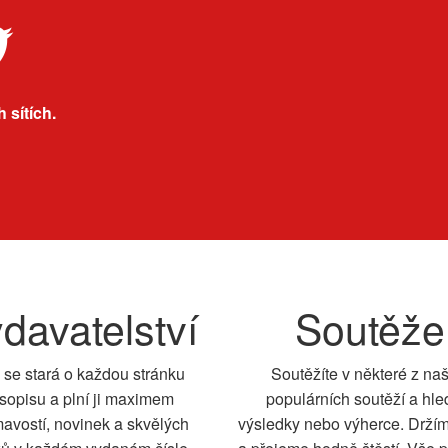
 sítích.
davatelství
Soutěže
 se stará o každou stránku
Soutěžíte v některé z na
sopisu a plní ji maximem
populárních soutěží a hle
mavostí, novinek a skvělých
výsledky nebo výherce. Drží