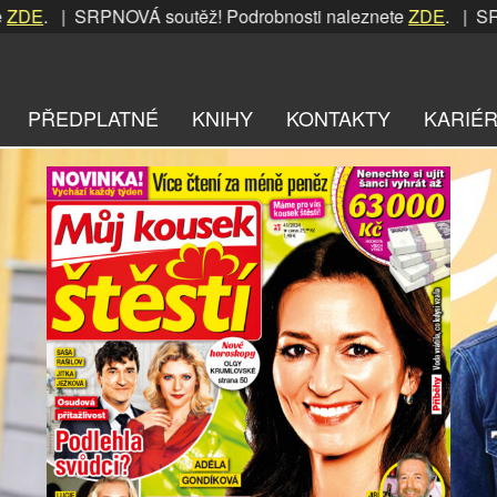
E
. | SRPNOVÁ soutěž! Podrobnosti naleznete
ZDE
. | SRPNOV
PŘEDPLATNÉ
KNIHY
KONTAKTY
KARIÉ