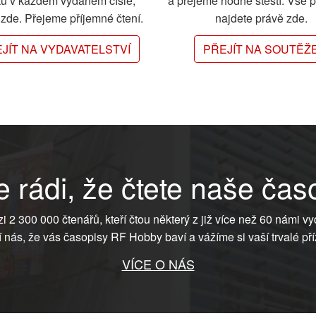
ků v každém vydaném čísle,
a přejeme hodně štěstí. Vše 
e zde. Přejeme příjemné čtení.
najdete právě zde.
JÍT NA VYDAVATELSTVÍ
PŘEJÍT NA SOUTĚŽ
 rádi, že čtete naše čas
ezi 2 300 000 čtenářů, kteří čtou některý z již více než 60 námi vy
í nás, že vás časopisy RF Hobby baví a vážíme si vaší trvalé pří
VÍCE O NÁS