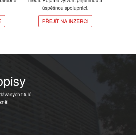
potřebné
médií. Pojďme vytvořit příjemnou a
úspěšnou spolupráci.
E
PŘEJÍT NA INZERCI
opisy
dávaných titulů.
zně!