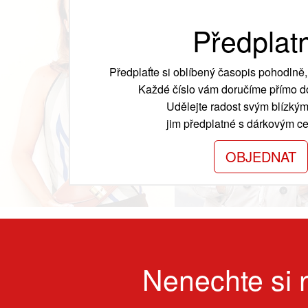
Předplat
Předplaťte si oblíbený časopis pohodlně, 
Každé číslo vám doručíme přímo do
Udělejte radost svým blízkým
jim předplatné s dárkovým cer
OBJEDNAT
Nenechte si n