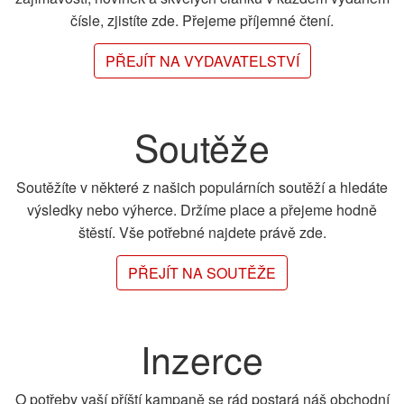
čísle, zjistíte zde. Přejeme příjemné čtení.
PŘEJÍT NA VYDAVATELSTVÍ
Soutěže
Soutěžíte v některé z našich populárních soutěží a hledáte
výsledky nebo výherce. Držíme place a přejeme hodně
štěstí. Vše potřebné najdete právě zde.
PŘEJÍT NA SOUTĚŽE
Inzerce
O potřeby vaší příští kampaně se rád postará náš obchodní