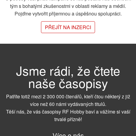
tým s bohatými zkušenostmi v oblasti reklamy a médií.
Pojďme vytvořit příjemnou a úspěšnou spolupráci.
PŘEJÍT NA INZERCI
Jsme rádi, že čtete
naše časopisy
Patříte totiž mezi 2 300 000 čtenářů, kteří čtou některý z již
více než 60 námi vydávaných titulů.
Těší nás, že vás časopisy RF Hobby baví a vážíme si vaší
trvalé přízně!
Více o nás