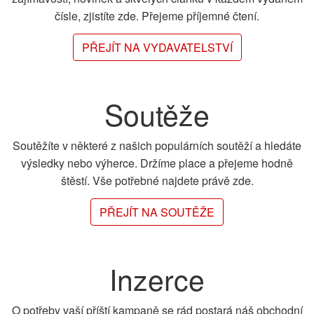
čísle, zjistíte zde. Přejeme příjemné čtení.
PŘEJÍT NA VYDAVATELSTVÍ
Soutěže
Soutěžíte v některé z našich populárních soutěží a hledáte
výsledky nebo výherce. Držíme place a přejeme hodně
štěstí. Vše potřebné najdete právě zde.
PŘEJÍT NA SOUTĚŽE
Inzerce
O potřeby vaší příští kampaně se rád postará náš obchodní