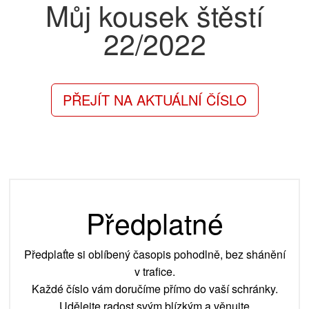
Můj kousek štěstí
22/2022
PŘEJÍT NA AKTUÁLNÍ ČÍSLO
Předplatné
Předplaťte si oblíbený časopis pohodlně, bez shánění
v trafice.
Každé číslo vám doručíme přímo do vaší schránky.
Udělejte radost svým blízkým a věnujte