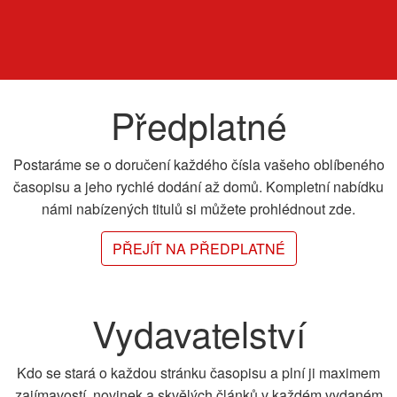
Předplatné
Postaráme se o doručení každého čísla vašeho oblíbeného
časopisu a jeho rychlé dodání až domů. Kompletní nabídku
námi nabízených titulů si můžete prohlédnout zde.
PŘEJÍT NA PŘEDPLATNÉ
Vydavatelství
Kdo se stará o každou stránku časopisu a plní ji maximem
zajímavostí, novinek a skvělých článků v každém vydaném