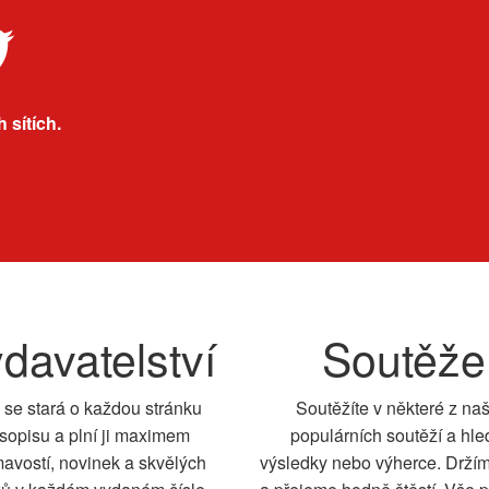
 sítích.
davatelství
Soutěže
 se stará o každou stránku
Soutěžíte v některé z na
sopisu a plní ji maximem
populárních soutěží a hle
mavostí, novinek a skvělých
výsledky nebo výherce. Drží