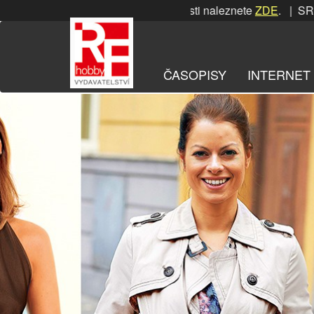
Přeskočit
SRPNOVÁ soutěž! Podrobnosti naleznete
ZDE
. | SRPNOVÁ so
na
obsah
ČASOPISY
INTERNET