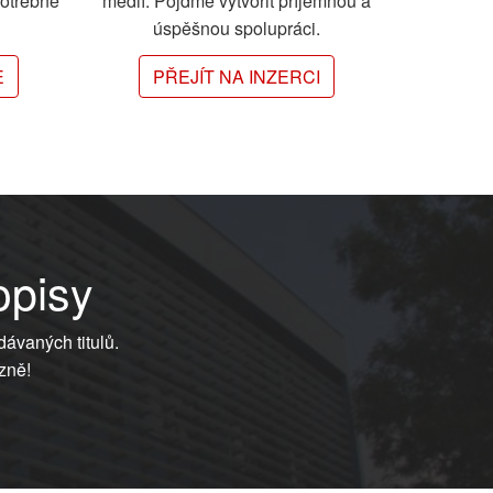
potřebné
médií. Pojďme vytvořit příjemnou a
úspěšnou spolupráci.
E
PŘEJÍT NA INZERCI
opisy
dávaných titulů.
zně!