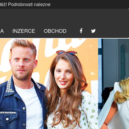
bnosti naleznete
ZDE
. | SRPNOVÁ soutěž! Podrobnosti nale
RA
INZERCE
OBCHOD