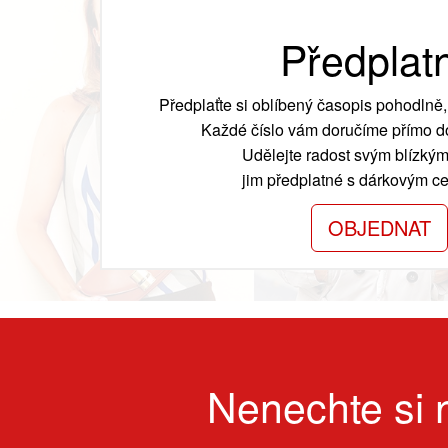
Předplat
Předplaťte si oblíbený časopis pohodlně, 
Každé číslo vám doručíme přímo do
Udělejte radost svým blízkým
jim předplatné s dárkovým cer
OBJEDNAT
Nenechte si n