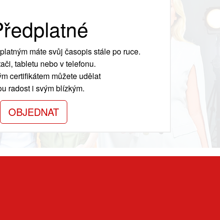
ředplatné
platným máte svůj časopis stále po ruce.
ači, tabletu nebo v telefonu.
m certifikátem můžete udělat
ou radost i svým blízkým.
OBJEDNAT