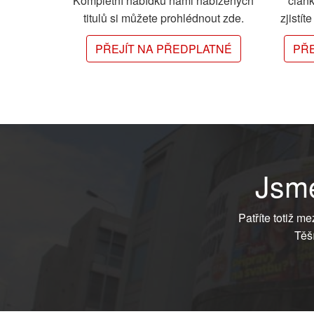
Kompletní nabídku námi nabízených
člán
titulů si můžete prohlédnout zde.
zjistít
PŘEJÍT NA PŘEDPLATNÉ
PŘE
Jsme
Patříte totiž m
Těš