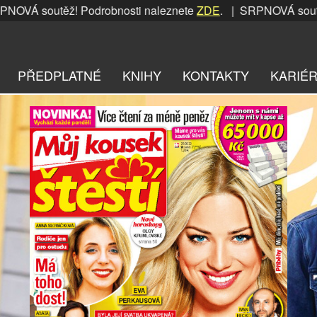
utěž! Podrobnosti naleznete
ZDE
. | SRPNOVÁ soutěž! Podro
PŘEDPLATNÉ
KNIHY
KONTAKTY
KARIÉ