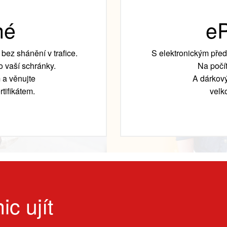
né
eP
bez shánění v trafice.
S elektronickým před
 vaší schránky.
Na počít
 a věnujte
A dárkový
tifikátem.
velk
ic ujít