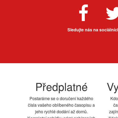
Sledujte nás na sociálních
Předplatné
Vy
Postaráme se o doručení každého
Kdo
čísla vašeho oblíbeného časopisu a
ča
jeho rychlé dodání až domů.
zají