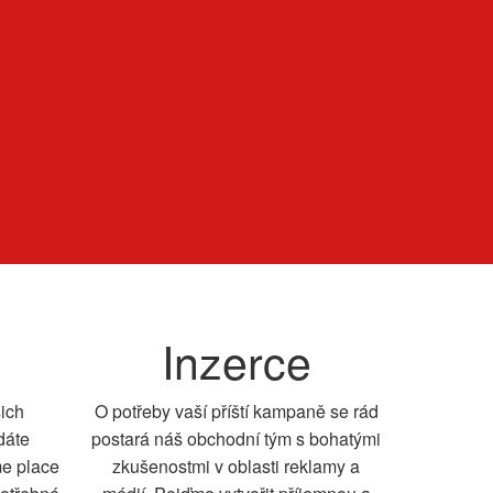
Inzerce
šich
O potřeby vaší příští kampaně se rád
dáte
postará náš obchodní tým s bohatými
me place
zkušenostmi v oblasti reklamy a