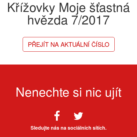
Křížovky Moje šťastná
hvězda
7/2017
PŘEJÍT NA AKTUÁLNÍ ČÍSLO
Nenechte si nic ujít
Sledujte nás na sociálních sítích.