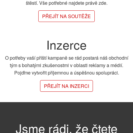
štěstí. Vše potřebné najdete právě zde.
PŘEJÍT NA SOUTĚŽE
Inzerce
O potřeby vaší příští kampaně se rád postará náš obchodní
tým s bohatými zkušenostmi v oblasti reklamy a médií.
Pojďme vytvořit příjemnou a úspěšnou spolupráci.
PŘEJÍT NA INZERCI
Jsme rádi, že čtete