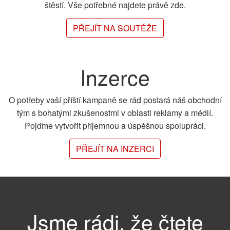
štěstí. Vše potřebné najdete právě zde.
PŘEJÍT NA SOUTĚŽE
Inzerce
O potřeby vaší příští kampaně se rád postará náš obchodní
tým s bohatými zkušenostmi v oblasti reklamy a médií.
Pojďme vytvořit příjemnou a úspěšnou spolupráci.
PŘEJÍT NA INZERCI
Jsme rádi, že čtete