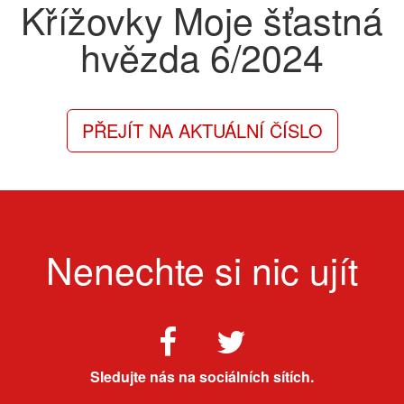
Křížovky Moje šťastná
hvězda
6/2024
PŘEJÍT NA AKTUÁLNÍ ČÍSLO
Nenechte si nic ujít
Sledujte nás na sociálních sítích.