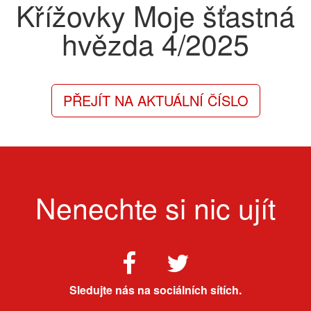
Křížovky Moje šťastná
hvězda
4/2025
PŘEJÍT NA AKTUÁLNÍ ČÍSLO
Nenechte si nic ujít
Sledujte nás na sociálních sítích.