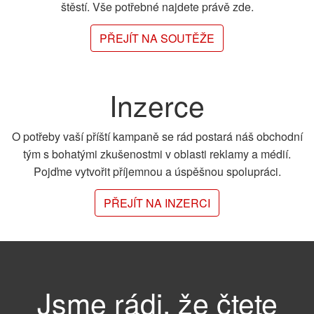
štěstí. Vše potřebné najdete právě zde.
PŘEJÍT NA SOUTĚŽE
Inzerce
O potřeby vaší příští kampaně se rád postará náš obchodní
tým s bohatými zkušenostmi v oblasti reklamy a médií.
Pojďme vytvořit příjemnou a úspěšnou spolupráci.
PŘEJÍT NA INZERCI
Jsme rádi, že čtete