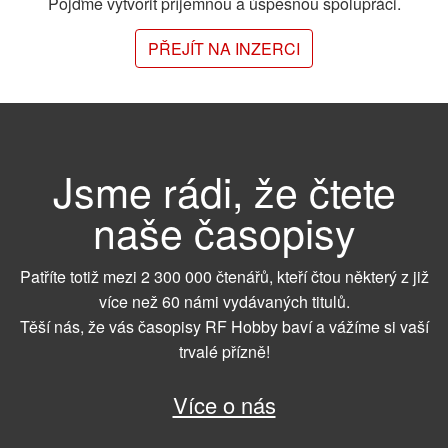
Pojďme vytvořit příjemnou a úspěšnou spolupráci.
PŘEJÍT NA INZERCI
Jsme rádi, že čtete
naše časopisy
Patříte totiž mezi 2 300 000 čtenářů, kteří čtou některý z již
více než 60 námi vydávaných titulů.
Těší nás, že vás časopisy RF Hobby baví a vážíme si vaší
trvalé přízně!
Více o nás