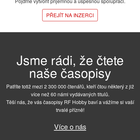
Pojďme vytvořit příjemnou a úspěšnou spolupráci.
PŘEJÍT NA INZERCI
Jsme rádi, že čtete
naše časopisy
Patříte totiž mezi 2 300 000 čtenářů, kteří čtou některý z již
více než 60 námi vydávaných titulů.
Těší nás, že vás časopisy RF Hobby baví a vážíme si vaší
trvalé přízně!
Více o nás