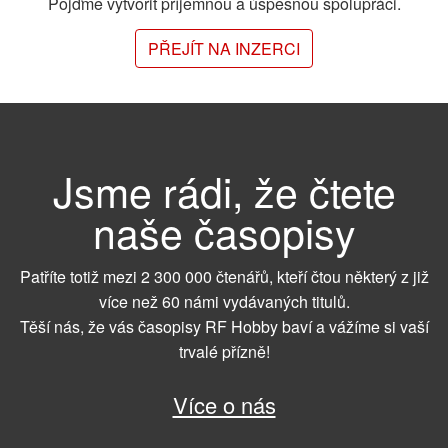
Pojďme vytvořit příjemnou a úspěšnou spolupráci.
PŘEJÍT NA INZERCI
Jsme rádi, že čtete
naše časopisy
Patříte totiž mezi 2 300 000 čtenářů, kteří čtou některý z již
více než 60 námi vydávaných titulů.
Těší nás, že vás časopisy RF Hobby baví a vážíme si vaší
trvalé přízně!
Více o nás