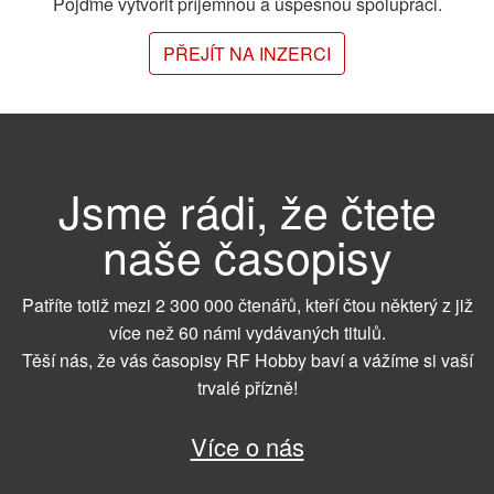
Pojďme vytvořit příjemnou a úspěšnou spolupráci.
PŘEJÍT NA INZERCI
Jsme rádi, že čtete
naše časopisy
Patříte totiž mezi 2 300 000 čtenářů, kteří čtou některý z již
více než 60 námi vydávaných titulů.
Těší nás, že vás časopisy RF Hobby baví a vážíme si vaší
trvalé přízně!
Více o nás