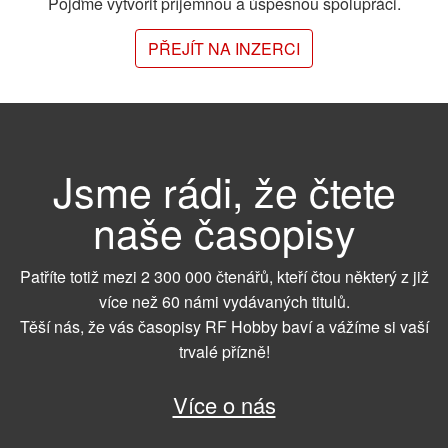
Pojďme vytvořit příjemnou a úspěšnou spolupráci.
PŘEJÍT NA INZERCI
Jsme rádi, že čtete
naše časopisy
Patříte totiž mezi 2 300 000 čtenářů, kteří čtou některý z již
více než 60 námi vydávaných titulů.
Těší nás, že vás časopisy RF Hobby baví a vážíme si vaší
trvalé přízně!
Více o nás