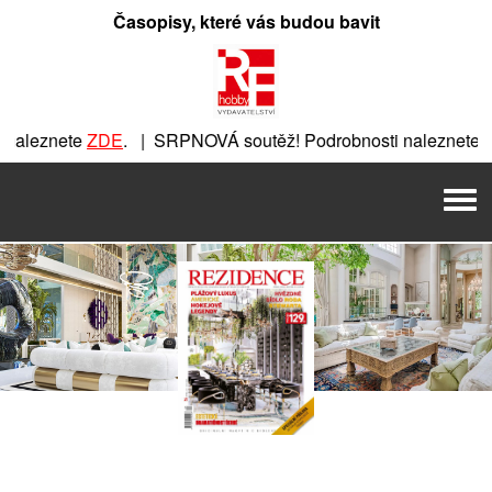
Přeskočit
Časopisy, které vás budou bavit
na
obsah
naleznete
ZDE
. | SRPNOVÁ soutěž! Podrobnosti naleznete
Z
ZDE
. | SRPNOVÁ soutěž! Podrobnosti naleznete
ZDE
. | SR
Men
RPNOVÁ soutěž! Podrobnosti naleznete
ZDE
. | SRPNOVÁ sou