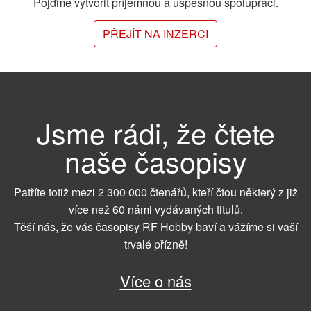
Pojďme vytvořit příjemnou a úspěšnou spolupráci.
PŘEJÍT NA INZERCI
Jsme rádi, že čtete
naše časopisy
Patříte totiž mezi 2 300 000 čtenářů, kteří čtou některý z již
více než 60 námi vydávaných titulů.
Těší nás, že vás časopisy RF Hobby baví a vážíme si vaší
trvalé přízně!
Více o nás