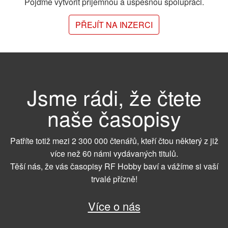
Pojďme vytvořit příjemnou a úspěšnou spolupráci.
PŘEJÍT NA INZERCI
Jsme rádi, že čtete
naše časopisy
Patříte totiž mezi 2 300 000 čtenářů, kteří čtou některý z již
více než 60 námi vydávaných titulů.
Těší nás, že vás časopisy RF Hobby baví a vážíme si vaší
trvalé přízně!
Více o nás