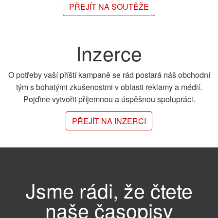
PŘEJÍT NA SOUTĚŽE
Inzerce
O potřeby vaší příští kampaně se rád postará náš obchodní
tým s bohatými zkušenostmi v oblasti reklamy a médií.
Pojďme vytvořit příjemnou a úspěšnou spolupráci.
PŘEJÍT NA INZERCI
Jsme rádi, že čtete
naše časopisy