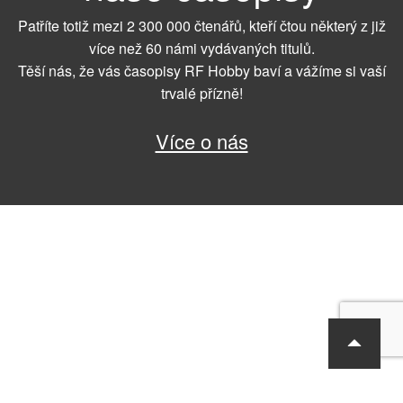
Patříte totiž mezi 2 300 000 čtenářů, kteří čtou některý z již
více než 60 námi vydávaných titulů.
Těší nás, že vás časopisy RF Hobby baví a vážíme si vaší
trvalé přízně!
Více o nás
RF Hobby s.r.o., Bohdalecká 6/1420, Praha 10, 101 00
tel.: 420 281 090 611, e-mail: sekretariat@rf-hobby.cz