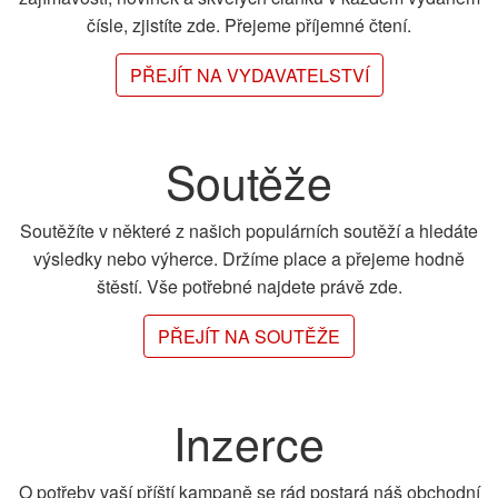
čísle, zjistíte zde. Přejeme příjemné čtení.
PŘEJÍT NA VYDAVATELSTVÍ
Soutěže
Soutěžíte v některé z našich populárních soutěží a hledáte
výsledky nebo výherce. Držíme place a přejeme hodně
štěstí. Vše potřebné najdete právě zde.
PŘEJÍT NA SOUTĚŽE
Inzerce
O potřeby vaší příští kampaně se rád postará náš obchodní