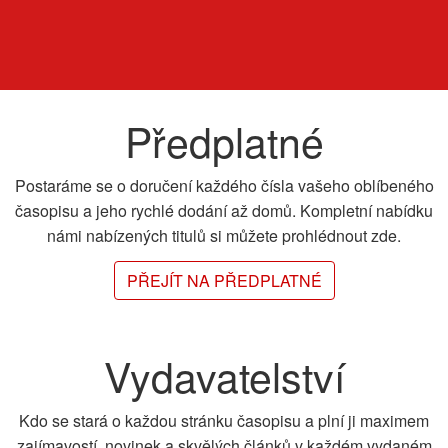
Předplatné
Postaráme se o doručení každého čísla vašeho oblíbeného
časopisu a jeho rychlé dodání až domů. Kompletní nabídku
námi nabízených titulů si můžete prohlédnout zde.
PŘEJÍT NA PŘEDPLATNÉ
Vydavatelství
Kdo se stará o každou stránku časopisu a plní ji maximem
zajímavostí, novinek a skvělých článků v každém vydaném