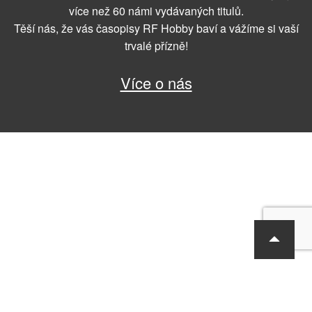
více než 60 námi vydávaných titulů.
Těší nás, že vás časopisy RF Hobby baví a vážíme si vaší
trvalé přízně!
Více o nás
RF Hobby s.r.o., Bohdalecká 6/1420, Praha 10, 101 00
tel.: 420 281 090 611, e-mail: sekretariat@rf-hobby.cz
Společnost je zapsaná v OR vedeném Městským soudem v Praze,
oddíl C, vložka 75215
Informace o zpracování osobních údajů
Všeobecné obchodní