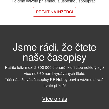
Pojďme vytvořit příjemnou a úspěšnou spolupráci.
PŘEJÍT NA INZERCI
Jsme rádi, že čtete
naše časopisy
Patříte totiž mezi 2 300 000 čtenářů, kteří čtou některý z již
více než 60 námi vydávaných titulů.
Těší nás, že vás časopisy RF Hobby baví a vážíme si vaší
trvalé přízně!
Více o nás