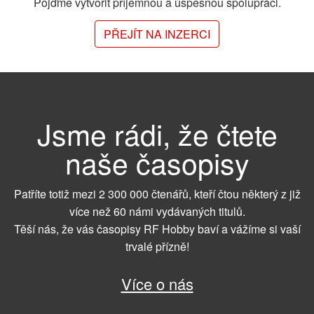
Pojďme vytvořit příjemnou a úspěšnou spolupráci.
PŘEJÍT NA INZERCI
Jsme rádi, že čtete
naše časopisy
Patříte totiž mezi 2 300 000 čtenářů, kteří čtou některý z již
více než 60 námi vydávaných titulů.
Těší nás, že vás časopisy RF Hobby baví a vážíme si vaší
trvalé přízně!
Více o nás