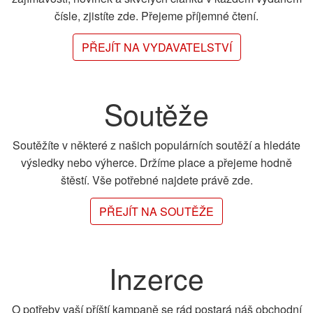
čísle, zjistíte zde. Přejeme příjemné čtení.
PŘEJÍT NA VYDAVATELSTVÍ
Soutěže
Soutěžíte v některé z našich populárních soutěží a hledáte
výsledky nebo výherce. Držíme place a přejeme hodně
štěstí. Vše potřebné najdete právě zde.
PŘEJÍT NA SOUTĚŽE
Inzerce
O potřeby vaší příští kampaně se rád postará náš obchodní