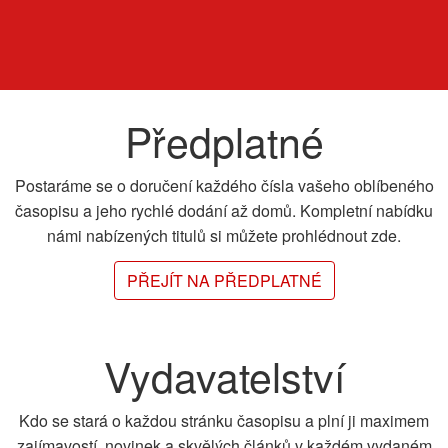
Předplatné
Postaráme se o doručení každého čísla vašeho oblíbeného
časopisu a jeho rychlé dodání až domů. Kompletní nabídku
námi nabízených titulů si můžete prohlédnout zde.
PŘEJÍT NA PŘEDPLATNÉ
Vydavatelství
Kdo se stará o každou stránku časopisu a plní ji maximem
zajímavostí, novinek a skvělých článků v každém vydaném