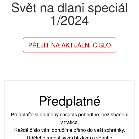
Svět na dlani speciál
1/2024
PŘEJÍT NA AKTUÁLNÍ ČÍSLO
Předplatné
Předplaťte si oblíbený časopis pohodlně, bez shánění
v trafice.
Každé číslo vám doručíme přímo do vaší schránky.
Udělejte radost svým blízkým a věnujte