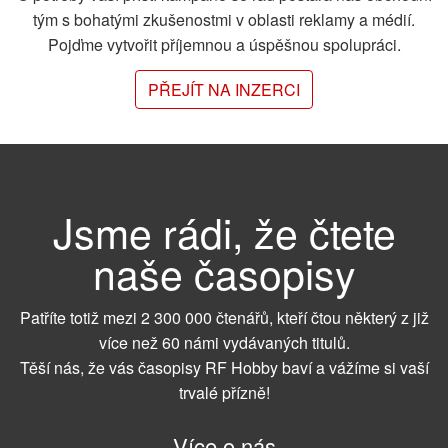
tým s bohatými zkušenostmi v oblasti reklamy a médií.
Pojďme vytvořit příjemnou a úspěšnou spolupráci.
PŘEJÍT NA INZERCI
Jsme rádi, že čtete
naše časopisy
Patříte totiž mezi 2 300 000 čtenářů, kteří čtou některý z již
více než 60 námi vydávaných titulů.
Těší nás, že vás časopisy RF Hobby baví a vážíme si vaší
trvalé přízně!
Více o nás