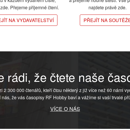
ků v každém vydaném čísle,
a přejeme hodně štěstí. Vše 
e zde. Přejeme příjemné čtení.
najdete právě zde.
JÍT NA VYDAVATELSTVÍ
PŘEJÍT NA SOUTĚŽ
 rádi, že čtete naše čas
ezi 2 300 000 čtenářů, kteří čtou některý z již více než 60 námi vy
í nás, že vás časopisy RF Hobby baví a vážíme si vaší trvalé pří
VÍCE O NÁS