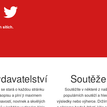
 sítích.
davatelství
Soutěže
 se stará o každou stránku
Soutěžíte v některé z na
sopisu a plní ji maximem
populárních soutěží a hle
mavostí, novinek a skvělých
výsledky nebo výherce. Drží