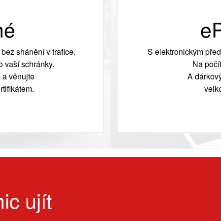
né
eP
bez shánění v trafice.
S elektronickým před
 vaší schránky.
Na počít
 a věnujte
A dárkový
tifikátem.
velk
ic ujít