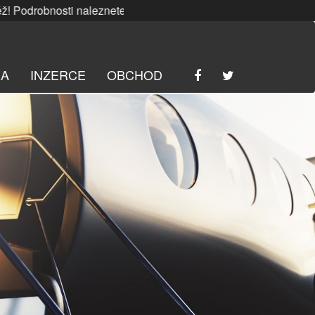
osti naleznete
ZDE
. | SRPNOVÁ soutěž! Podrobnosti nalezn
RA
INZERCE
OBCHOD