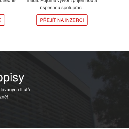
potřebné
médií. Pojďme vytvořit příjemnou a
úspěšnou spolupráci.
E
PŘEJÍT NA INZERCI
opisy
dávaných titulů.
zně!