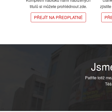
Kompletní nabídku námi nabízených
člán
titulů si můžete prohlédnout zde.
zjistít
PŘEJÍT NA PŘEDPLATNÉ
PŘE
Jsme
Patříte totiž m
Těš