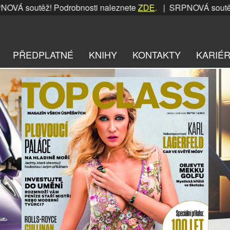
ěž! Podrobnosti naleznete
ZDE
. | SRPNOVÁ soutěž! Podrobn
PŘEDPLATNÉ
KNIHY
KONTAKTY
KARIÉ