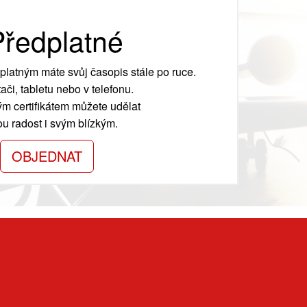
ředplatné
platným máte svůj časopis stále po ruce.
ači, tabletu nebo v telefonu.
m certifikátem můžete udělat
ou radost i svým blízkým.
OBJEDNAT