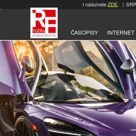
Přeskočit
PNOVÁ soutěž! Podrobnosti naleznete
ZDE
. | SRPNOVÁ sout
na
obsah
ČASOPISY
INTERNET