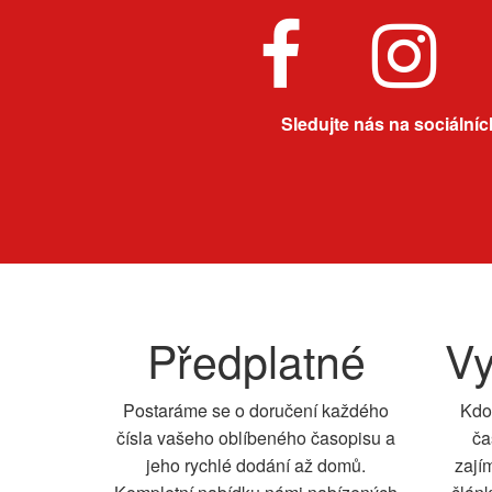
Sledujte nás na sociálních
Předplatné
Vy
Postaráme se o doručení každého
Kdo
čísla vašeho oblíbeného časopisu a
ča
jeho rychlé dodání až domů.
zají