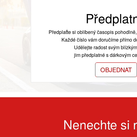
Předplat
Předplaťte si oblíbený časopis pohodlně, 
Každé číslo vám doručíme přímo do
Udělejte radost svým blízkým
jim předplatné s dárkovým cer
OBJEDNAT
Nenechte si n