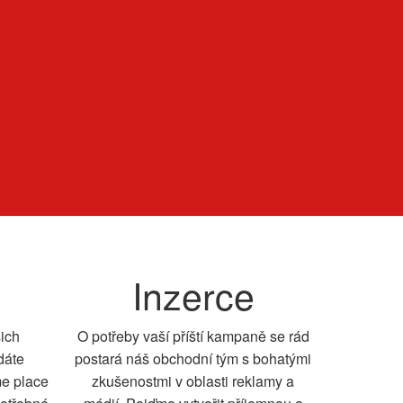
Inzerce
šich
O potřeby vaší příští kampaně se rád
dáte
postará náš obchodní tým s bohatými
me place
zkušenostmi v oblasti reklamy a