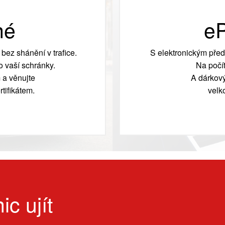
né
eP
bez shánění v trafice.
S elektronickým před
 vaší schránky.
Na počít
 a věnujte
A dárkový
tifikátem.
velk
ic ujít