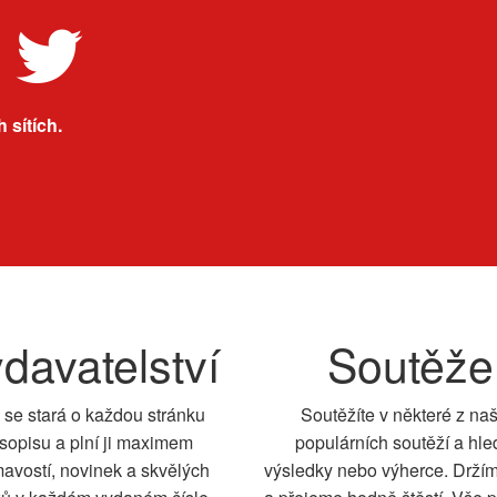
 sítích.
davatelství
Soutěže
 se stará o každou stránku
Soutěžíte v některé z na
sopisu a plní ji maximem
populárních soutěží a hle
mavostí, novinek a skvělých
výsledky nebo výherce. Drží