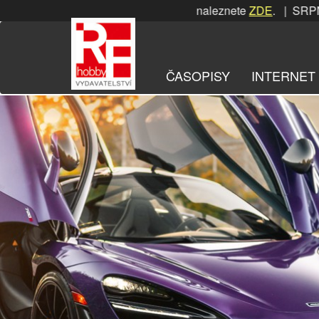
Přeskočit
PNOVÁ soutěž! Podrobnosti naleznete
ZDE
. | SRPNOVÁ sout
na
obsah
ČASOPISY
INTERNET