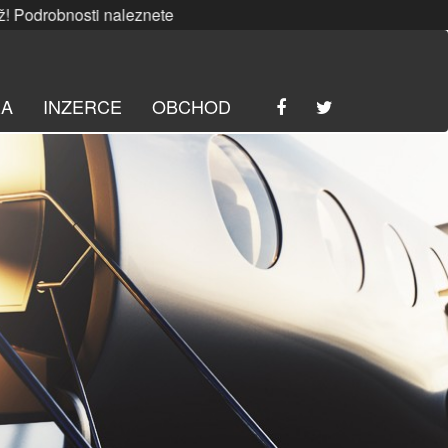
osti naleznete
ZDE
. | SRPNOVÁ soutěž! Podrobnosti nalez
RA
INZERCE
OBCHOD