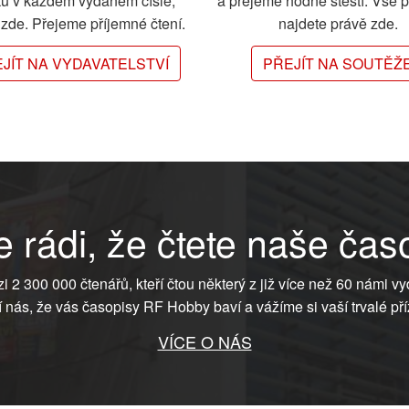
ků v každém vydaném čísle,
a přejeme hodně štěstí. Vše 
e zde. Přejeme příjemné čtení.
najdete právě zde.
JÍT NA VYDAVATELSTVÍ
PŘEJÍT NA SOUTĚŽ
 rádi, že čtete naše čas
ezi 2 300 000 čtenářů, kteří čtou některý z již více než 60 námi vy
í nás, že vás časopisy RF Hobby baví a vážíme si vaší trvalé pří
VÍCE O NÁS