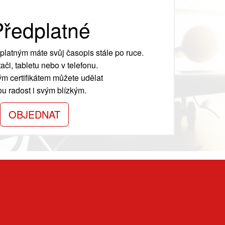
ředplatné
platným máte svůj časopis stále po ruce.
ači, tabletu nebo v telefonu.
m certifikátem můžete udělat
ou radost i svým blízkým.
OBJEDNAT