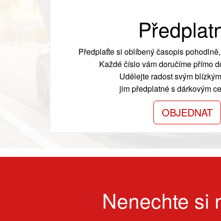
Předplat
Předplaťte si oblíbený časopis pohodlně, 
Každé číslo vám doručíme přímo do
Udělejte radost svým blízkým
jim předplatné s dárkovým cer
OBJEDNAT
Nenechte si n