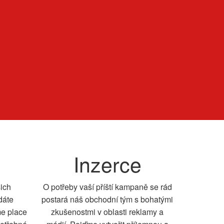
Inzerce
šich
O potřeby vaší příští kampaně se rád
dáte
postará náš obchodní tým s bohatými
me place
zkušenostmi v oblasti reklamy a