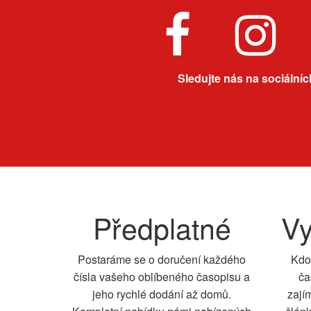
Sledujte nás na sociálních
Předplatné
Vy
Postaráme se o doručení každého
Kdo
čísla vašeho oblíbeného časopisu a
ča
jeho rychlé dodání až domů.
zají