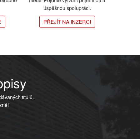
potřebné
médií. Pojďme vytvořit příjemnou a
úspěšnou spolupráci.
E
PŘEJÍT NA INZERCI
opisy
dávaných titulů.
zně!