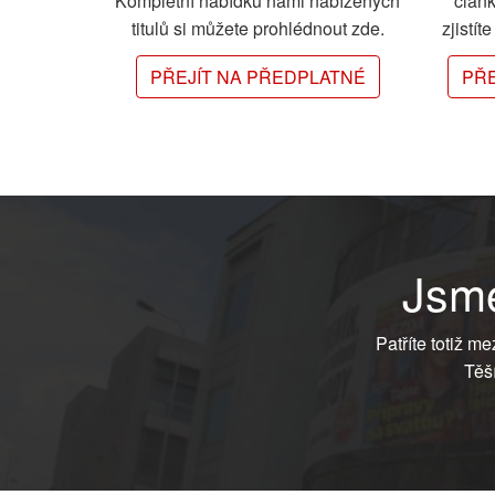
Kompletní nabídku námi nabízených
člán
titulů si můžete prohlédnout zde.
zjistít
PŘEJÍT NA PŘEDPLATNÉ
PŘE
Jsme
Patříte totiž m
Těš