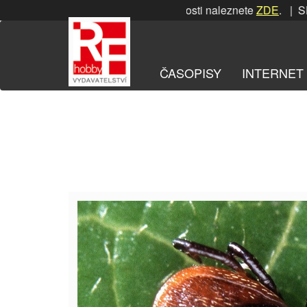
Přeskočit
SRPNOVÁ soutěž! Podrobnosti naleznete
ZDE
. | SRPN
na
obsah
ČASOPISY
INTERNET