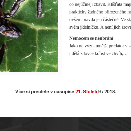
co nejúčiněji zbavit. Klíšťata maj
prakticky žádného přirozeného nep
ovšem pravda jen částečně. Ve sku
svém jídelníčku. A není jich zrov
Nemocem se neubrání
Jako nejvýznamnější predátor v sou
…
udělá z lovce kořist ve chvíli,
Více si přečtete v časopise
21. Století
9 / 2018.