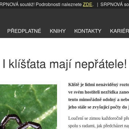
OVÁ soutěž! Podrobnosti naleznete
ZDE
. | SRPNOVÁ soutěž
PŘEDPLATNÉ
KNIHY
KONTAKTY
KARIÉ
I klíšťata mají nepřátele!
Klíště je lidmi nenáviděný rozto
ve svém hostiteli nezřídka za
tento mimořádně odolný a nebez
jeho stále se zvyšující počty do 
Loučení se zimou každoročně přec
spolu s radami, jak předcházet n