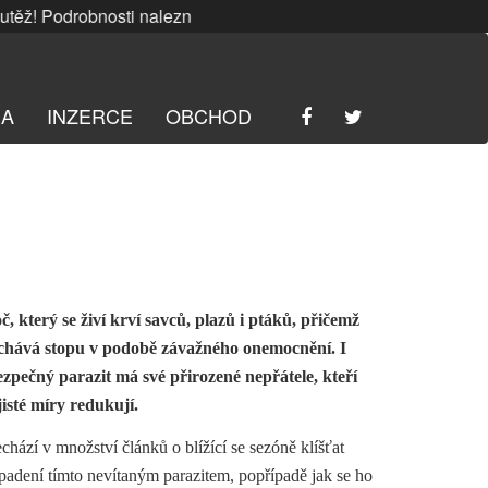
! Podrobnosti naleznete
ZDE
. | SRPNOVÁ soutěž! Podrobnos
RA
INZERCE
OBCHOD
č, který se živí krví savců, plazů i ptáků, přičemž
nechává stopu v podobě závažného onemocnění. I
pečný parazit má své přirozené nepřátele, kteří
jisté míry redukují.
hází v množství článků o blížící se sezóně klíšťat
apadení tímto nevítaným parazitem, popřípadě jak se ho