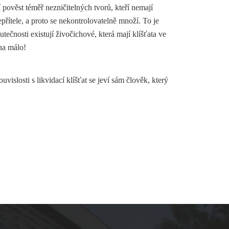
í pověst téměř nezničitelných tvorů, kteří nemají
řítele, a proto se nekontrolovatelně množí. To je
tečnosti existují živočichové, která mají klíšťata ve
na málo!
vislosti s likvidací klíšťat se jeví sám člověk, který