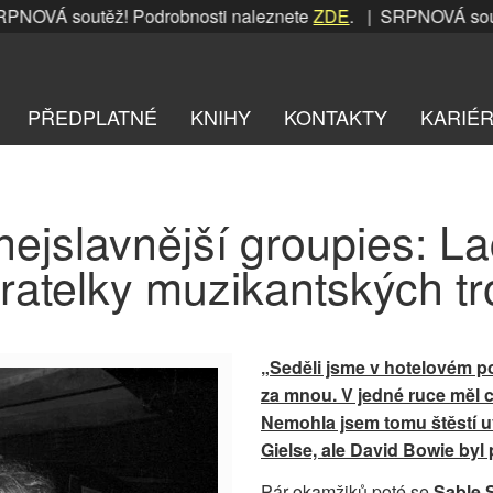
OVÁ soutěž! Podrobnosti naleznete
ZDE
. | SRPNOVÁ soutěž!
PŘEDPLATNÉ
KNIHY
KONTAKTY
KARIÉ
nejslavnější groupies: L
ratelky muzikantských tro
„Seděli jsme v hotelovém po
za mnou. V jedné ruce měl ci
Nemohla jsem tomu štěstí uv
Gielse, ale David Bowie by
Pár okamžiků poté se
Sable 