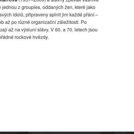
 jednou z groupies, oddaných žen, které jako
vých idolů, připraveny splnit jim každé přání –
b až po různé organizační záležitosti. Po
jí až na výsluní slávy. V 60. a 70. letech jsou
ořádné rockové hvězdy.