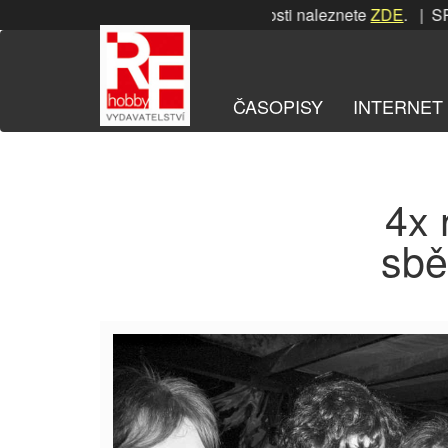
Přeskočit
SRPNOVÁ soutěž! Podrobnosti naleznete
ZDE
. | SRPN
na
obsah
ČASOPISY
INTERNET
4x 
sbě