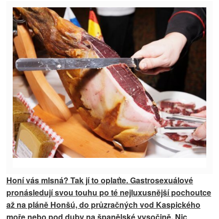
Honí vás mlsná? Tak jí to oplaťte. Gastrosexuálové
pronásledují svou touhu po té nejluxusnější pochoutce
až na pláně Honšú, do průzračných vod Kaspického
moře nebo pod duby na španělské vysočině. Nic