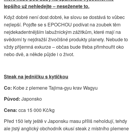
lepšího už nehledejte – neseženete to.
Když dobré není dost dobré, ke slovu se dostává to vůbec
nejlepší. Pojďte se s EPOCHOU podívat na zoubek těm
nejdekadentnějším labužnickým zážitkům, které mají na
svědomí ty nejdražší živočišné produkty planety. Nebude to
vždy příjemná exkurze – občas bude třeba přimhouřit oko
nebo dvě, a někde půjde i o život.
Steak na jedničku s kytičkou
Co:
Kobe z plemene Tajima-gyu krav Wagyu
Původ:
Japonsko
Cena:
cca 15 000 Kč/kg
Před 150 lety ještě v Japonsku masu příliš neholdují, tehdy
ale jistý anglický obchodník okusí steak z místního plemene