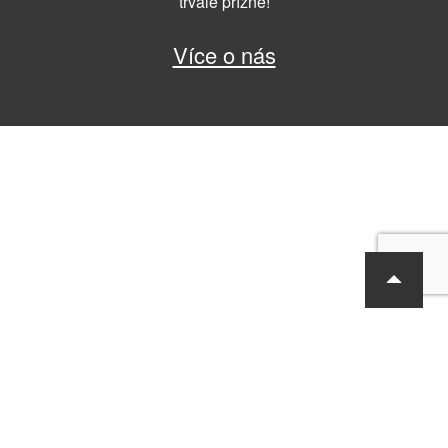
trvalé přízně!
Více o nás
RF Hobby s.r.o., Bohdalecká 6/1420, Praha 10, 101 00
tel.: 420 281 090 611, e-mail: sekretariat@rf-hobby.cz
Společnost je zapsaná v OR vedeném Městským soudem v Praze,
oddíl C, vložka 75215
Informace o zpracování osobních údajů
Všeobecné obchodní
podmínky
Copyright © RF-Hobby s.r.o