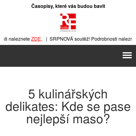
Přeskočit
Časopisy, které vás budou bavit
na
obsah
ti naleznete
ZDE
. | SRPNOVÁ soutěž! Podrobnosti naleznet
ete
ZDE
. | SRPNOVÁ soutěž! Podrobnosti naleznete
ZDE
. |
Men
| SRPNOVÁ soutěž! Podrobnosti naleznete
ZDE
. | SRPNOVÁ 
5 kulinářských
delikates: Kde se pase
nejlepší maso?