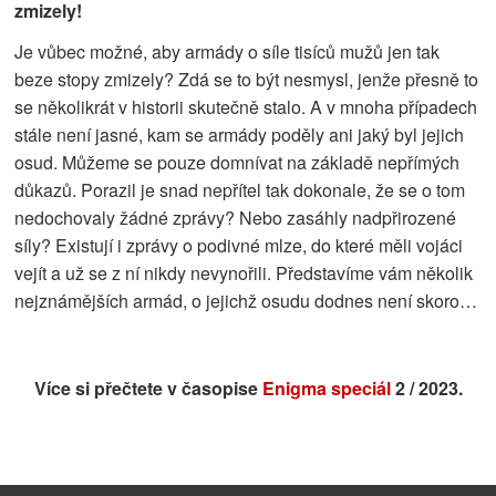
zmizely!
Je vůbec možné, aby armády o síle tisíců mužů jen tak
beze stopy zmizely? Zdá se to být nesmysl, jenže přesně to
se několikrát v historii skutečně stalo. A v mnoha případech
stále není jasné, kam se armády poděly ani jaký byl jejich
osud. Můžeme se pouze domnívat na základě nepřímých
důkazů. Porazil je snad nepřítel tak dokonale, že se o tom
nedochovaly žádné zprávy? Nebo zasáhly nadpřirozené
síly? Existují i zprávy o podivné mlze, do které měli vojáci
vejít a už se z ní nikdy nevynořili. Představíme vám několik
nejznámějších armád, o jejichž osudu dodnes není skoro…
Více si přečtete v časopise
Enigma speciál
2 / 2023.