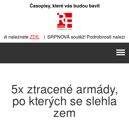
Přeskočit
Časopisy, které vás budou bavit
na
obsah
ti naleznete
ZDE
. | SRPNOVÁ soutěž! Podrobnosti naleznet
nete
ZDE
. | SRPNOVÁ soutěž! Podrobnosti naleznete
ZDE
. |
Men
 | SRPNOVÁ soutěž! Podrobnosti naleznete
ZDE
. | SRPNOVÁ 
5x ztracené armády,
po kterých se slehla
zem