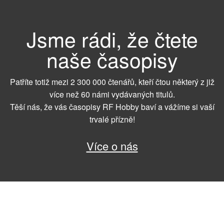
Jsme rádi, že čtete
naše časopisy
Patříte totiž mezi 2 300 000 čtenářů, kteří čtou některý z již
více než 60 námi vydávaných titulů.
Těší nás, že vás časopisy RF Hobby baví a vážíme si vaší
trvalé přízně!
Více o nás