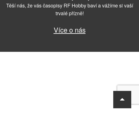
Těší nás, že vás časopisy RF Hobby baví a vážíme si vaší
trvalé přízně!
Více o nás
RF Hobby s.r.o., Bohdalecká 6/1420, Praha 10, 101 00
tel.: 420 281 090 611, e-mail: sekretariat@rf-hobby.cz
Společnost je zapsaná v OR vedeném Městským soudem v Praze,
oddíl C, vložka 75215
Informace o zpracování osobních údajů
Všeobecné obchodní
podmínky