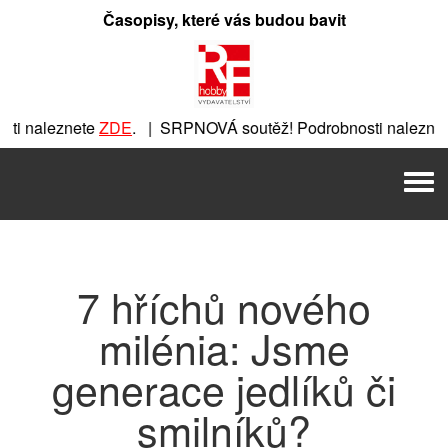
Přeskočit
Časopisy, které vás budou bavit
na
obsah
i naleznete
ZDE
. | SRPNOVÁ soutěž! Podrobnosti naleznet
ete
ZDE
. | SRPNOVÁ soutěž! Podrobnosti naleznete
ZDE
. | 
Men
| SRPNOVÁ soutěž! Podrobnosti naleznete
ZDE
. | SRPNOVÁ s
7 hříchů nového
milénia: Jsme
generace jedlíků či
smilníků?