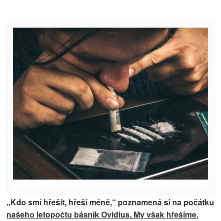
„Kdo smí hřešit, hřeší méně,“ poznamená si na počátku
našeho letopočtu básník Ovidius. My však hřešíme.