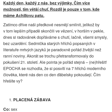
Každý den, každý z nás, bez výjimky. Čím více
možností, tím větší chuť. Rozdíl je pouze v tom, kde
máme Achillovu patu.
Zatímco dříve naši předkové nesmějí smilnit, jelikož by
v tom lepším případě skončili ve vězení, v horším v pekle,
dnes si radovánek dopřáváme s chutí, lačně, všemi smysly,
bez uzardění. Sedmička starých hříchů popsaných v
literatuře mrtvých jazyků je paradoxně pořád živější než
ranní noviny. Akorát se trochu přetransformovaly do
pokušení 21. století. Ale pointa je pořád stejná – (ne)hřešit!
EPOCHA se rozhodla, že si posvítí na 7 hříchů moderního
člověka, které nás den co den ďábelsky pokoušejí. Čím
hřešíte vy?
PLACENÁ ZÁBAVA
Co:
sex