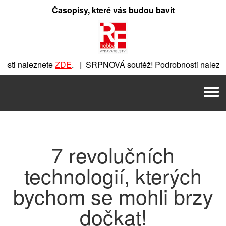
Přeskočit
Časopisy, které vás budou bavit
na
obsah
sti naleznete
ZDE
. | SRPNOVÁ soutěž! Podrobnosti nalezne
znete
ZDE
. | SRPNOVÁ soutěž! Podrobnosti naleznete
ZDE
. 
Men
 | SRPNOVÁ soutěž! Podrobnosti naleznete
ZDE
. | SRPNOVÁ
7 revolučních
technologií, kterých
bychom se mohli brzy
dočkat!