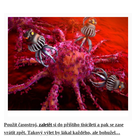
Použít časostroj,
zaletět
si do příštího tisíciletí a pak se zase
vrátit zpět. Takový výlet by lákal každého, ale bohužel…