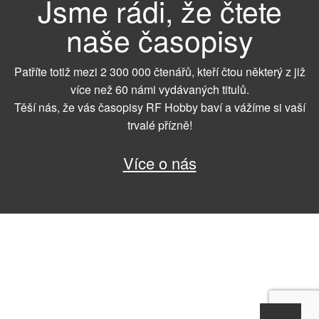
Jsme rádi, že čtete
naše časopisy
Patříte totiž mezi 2 300 000 čtenářů, kteří čtou některý z již
více než 60 námi vydávaných titulů.
Těší nás, že vás časopisy RF Hobby baví a vážíme si vaší
trvalé přízně!
Více o nás