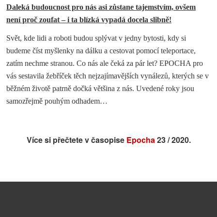
Daleká budoucnost pro nás asi zůstane tajemstvím, ovšem
není proč zoufat – i ta blízká vypadá docela slibně!
Svět, kde lidi a roboti budou splývat v jedny bytosti, kdy si
budeme číst myšlenky na dálku a cestovat pomocí teleportace,
zatím nechme stranou. Co nás ale čeká za pár let? EPOCHA pro
vás sestavila žebříček těch nejzajímavějších vynálezů, kterých se v
běžném životě patrně dočká většina z nás. Uvedené roky jsou
samozřejmě pouhým odhadem…
Více si přečtete v časopise
Epocha
23 / 2020.