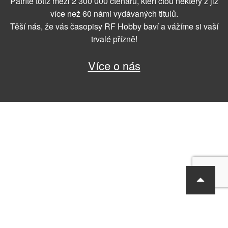
Patříte totiž mezi 2 300 000 čtenářů, kteří čtou některý z již
více než 60 námi vydávaných titulů.
Těší nás, že vás časopisy RF Hobby baví a vážíme si vaší
trvalé přízně!
Více o nás
RF Hobby s.r.o., Bohdalecká 6/1420, Praha 10, 101 00
tel.: 420 281 090 611, e-mail: sekretariat@rf-hobby.cz
Společnost je zapsaná v OR vedeném Městským soudem v Praze,
oddíl C, vložka 75215