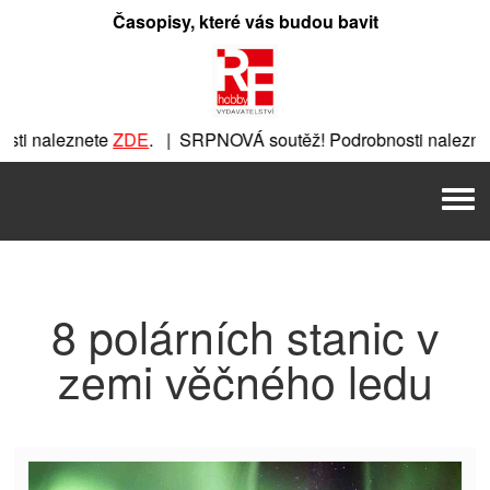
Přeskočit
Časopisy, které vás budou bavit
na
obsah
ti naleznete
ZDE
. | SRPNOVÁ soutěž! Podrobnosti naleznet
nete
ZDE
. | SRPNOVÁ soutěž! Podrobnosti naleznete
ZDE
. |
Men
 | SRPNOVÁ soutěž! Podrobnosti naleznete
ZDE
. | SRPNOVÁ 
8 polárních stanic v
zemi věčného ledu