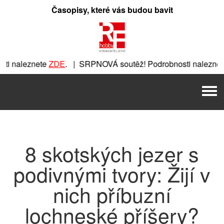
Přeskočit
Časopisy, které vás budou bavit
na
obsah
i naleznete
ZDE
. | SRPNOVÁ soutěž! Podrobnosti naleznet
ete
ZDE
. | SRPNOVÁ soutěž! Podrobnosti naleznete
ZDE
. | 
Men
| SRPNOVÁ soutěž! Podrobnosti naleznete
ZDE
. | SRPNOVÁ s
8 skotských jezer s
podivnými tvory: Žijí v
nich příbuzní
lochneské příšery?