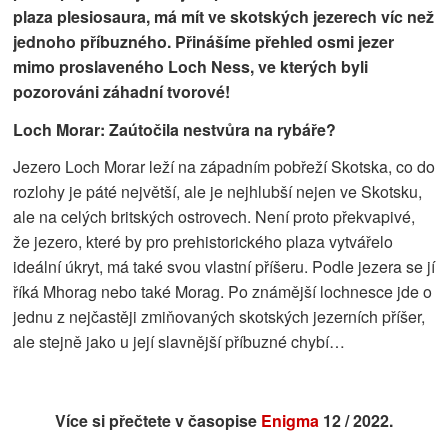
plaza plesiosaura, má mít ve skotských jezerech víc než
jednoho příbuzného.
Přinášíme přehled osmi jezer
mimo proslaveného Loch Ness, ve kterých byli
pozorováni záhadní tvorové!
Loch Morar: Zaútočila nestvůra na rybáře?
Jezero Loch Morar leží na západním pobřeží Skotska, co do
rozlohy je páté největší, ale je nejhlubší nejen ve Skotsku,
ale na celých britských ostrovech. Není proto překvapivé,
že jezero, které by pro prehistorického plaza vytvářelo
ideální úkryt, má také svou vlastní příšeru. Podle jezera se jí
říká Mhorag nebo také Morag. Po známější lochnesce jde o
jednu z nejčastěji zmiňovaných skotských jezerních příšer,
ale stejně jako u její slavnější příbuzné chybí…
Více si přečtete v časopise
Enigma
12 / 2022.