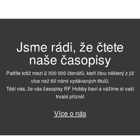
Jsme rádi, že čtete
naše časopisy
Patříte totiž mezi 2 300 000 čtenářů, kteří čtou některý z již
více než 60 námi vydávaných titulů.
Těší nás, že vás časopisy RF Hobby baví a vážíme si vaší
trvalé přízně!
Více o nás