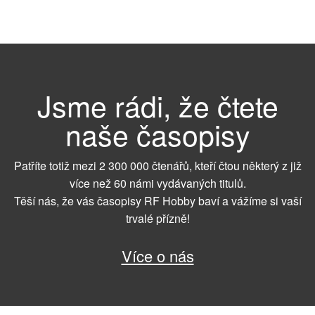
Jsme rádi, že čtete
naše časopisy
Patříte totiž mezi 2 300 000 čtenářů, kteří čtou některý z již
více než 60 námi vydávaných titulů.
Těší nás, že vás časopisy RF Hobby baví a vážíme si vaší
trvalé přízně!
Více o nás