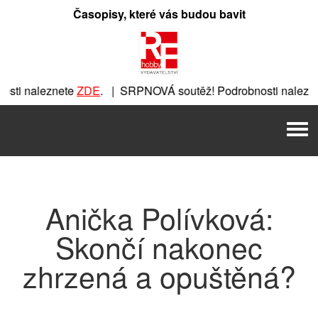
Přeskočit
Časopisy, které vás budou bavit
na
obsah
ti naleznete
ZDE
. | SRPNOVÁ soutěž! Podrobnosti naleznet
nete
ZDE
. | SRPNOVÁ soutěž! Podrobnosti naleznete
ZDE
. |
Men
 | SRPNOVÁ soutěž! Podrobnosti naleznete
ZDE
. | SRPNOVÁ 
Anička Polívková:
Skončí nakonec
zhrzená a opuštěná?