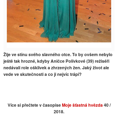
Žije ve stínu svého slavného otce. To by ovšem nebylo
ještě tak hrozné, kdyby Aničce Polívkové (39) režiséři
nedávali role ošklivek a zhrzených žen. Jaký život ale
vede ve skutečnosti a co ji nejvíc trápí?
Více si přečtete v časopise
Moje šťastná hvězda
40 /
2018.